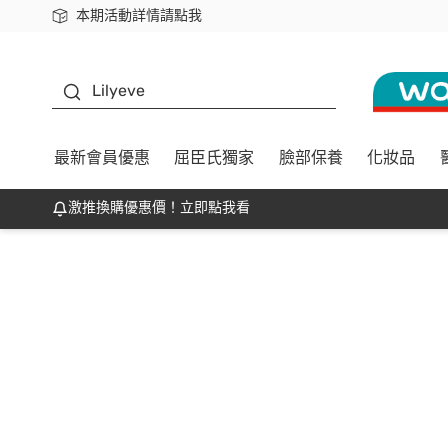
本期活動詳情請點我
下載app最高回饋$350
K beauty
Lilyeve
最新會員優惠
屈臣氏獨家
臉部保養
化妝品
激推換購優惠價！立即點我看