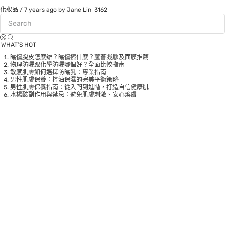
化妝品
/
7 years ago
by Jane Lin
3162
WHAT’S HOT
曬傷脫皮怎麼辦？曬傷擦什麼？蘆薈凝膠及面膜推薦
物理防曬跟化學防曬哪個好？全面比較指南
敏感肌膚如何選擇防曬乳：專業指南
男性肌膚保養：控油保濕的完美平衡策略
男性肌膚保養指南：從入門到進階，打造自信健康肌
水楊酸副作用與禁忌：避免肌膚刺激、安心煥膚