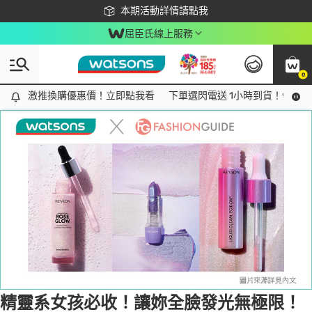
下載app最高回饋$350
本期活動詳情請點我
屈臣氏線上服務
0
Tag:
精靈
1 item(s) found
激推換購優惠價！立即點我看
激推換購優惠價！立即點我看
下單選閃電送 1小時到貨！領神券
精靈系女孩必收！讓妳全臉發光無極限！