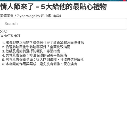
情人節來了 – 5大給他的最貼心禮物
美體美髮
/
7 years ago
by 屈小編
4634
WHAT’S HOT
曬傷脫皮怎麼辦？曬傷擦什麼？蘆薈凝膠及面膜推薦
物理防曬跟化學防曬哪個好？全面比較指南
敏感肌膚如何選擇防曬乳：專業指南
男性肌膚保養：控油保濕的完美平衡策略
男性肌膚保養指南：從入門到進階，打造自信健康肌
水楊酸副作用與禁忌：避免肌膚刺激、安心煥膚