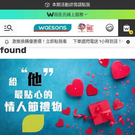
下載app最高回饋$350
本期活動詳情請點我
屈臣氏線上服務
0
Tag:
給他的貼心禮物
1 item(s)
激推換購優惠價！立即點我看
激推換購優惠價！立即點我看
下單選閃電送 1小時到貨！領神券
found