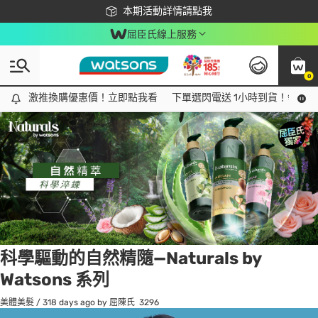
下載app最高回饋$350
本期活動詳情請點我
屈臣氏線上服務
0
Tag:
護髮
6 item(s) found
激推換購優惠價！立即點我看
激推換購優惠價！立即點我看
下單選閃電送 1小時到貨！領神券
科學驅動的自然精隨—Naturals by
Watsons 系列
美體美髮
/
318 days ago
by 屈陳氏
3296