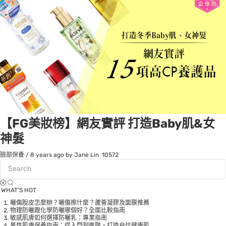
【FG美妝榜】網友實評 打造Baby肌&女
神髮
臉部保養
/
8 years ago
by Jane Lin
10572
WHAT’S HOT
曬傷脫皮怎麼辦？曬傷擦什麼？蘆薈凝膠及面膜推薦
物理防曬跟化學防曬哪個好？全面比較指南
敏感肌膚如何選擇防曬乳：專業指南
男性肌膚保養指南：從入門到進階，打造自信健康肌