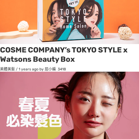
COSME COMPANY’s TOKYO STYLE x
Watsons Beauty Box
美體美髮
/
1 years ago
by 屈小編
3418