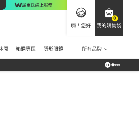
屈臣氏線上服務
0
嗨！您好
我的購物袋
休閒
箱購專區
隱形眼鏡
所有品牌