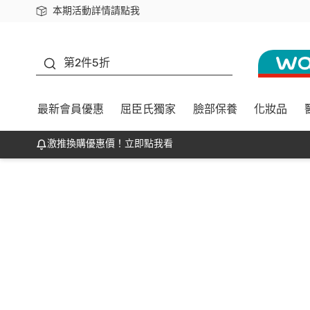
本期活動詳情請點我
下載app最高回饋$350
善存
第2件5折
最新會員優惠
屈臣氏獨家
臉部保養
化妝品
激推換購優惠價！立即點我看