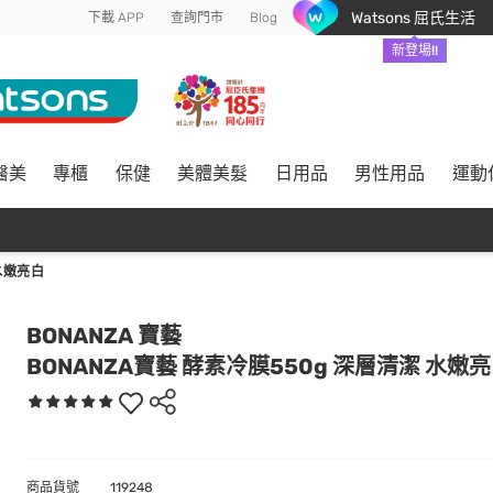
Watsons 屈氏生活
下載 APP
查詢門市
Blog
新登場!!
醫美
專櫃
保健
美體美髮
日用品
男性用品
運動
水嫩亮白
BONANZA 寶藝
BONANZA寶藝 酵素冷膜550g 深層清潔 水嫩
商品貨號
119248