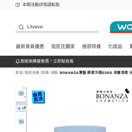
本期活動詳情請點我
下載app最高回饋$350
K beauty
Lilyeve
最新會員優惠
屈臣氏獨家
臉部保養
化妝品
激推換購優惠價！立即點我看
首頁
/
臉部保養
/
面膜
/
凍膜
/
BONANZA寶藝 酵素冷膜550G 深層清潔 