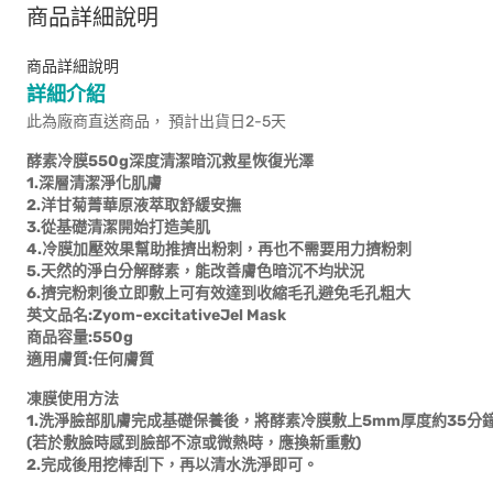
商品詳細說明
商品詳細說明
詳細介紹
此為廠商直送商品， 預計出貨日2-5天
酵素冷膜550g深度清潔暗沉救星恢復光澤
1.深層清潔淨化肌膚
2.洋甘菊菁華原液萃取舒緩安撫
3.從基礎清潔開始打造美肌
4.冷膜加壓效果幫助推擠出粉刺，再也不需要用力擠粉刺
5.天然的淨白分解酵素，能改善膚色暗沉不均狀況
6.擠完粉刺後立即敷上可有效達到收縮毛孔避免毛孔粗大
英文品名:Zyom-excitativeJel Mask
商品容量:550g
適用膚質:任何膚質
凍膜使用方法
1.洗淨臉部肌膚完成基礎保養後，將酵素冷膜敷上5mm厚度約35分
(若於敷臉時感到臉部不涼或微熱時，應換新重敷)
2.完成後用挖棒刮下，再以清水洗淨即可。