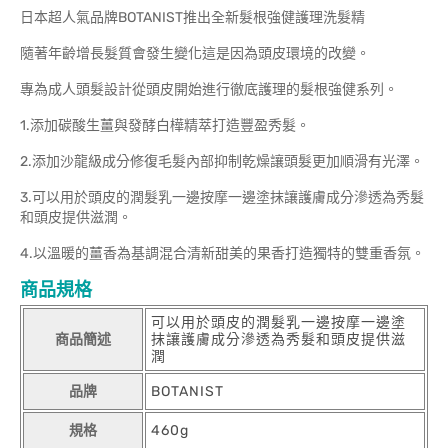
日本超人氣品牌BOTANIST推出全新髮根強健護理洗髮精
隨著年齡增長髮質會發生變化這是因為頭皮環境的改變。
專為成人頭髮設計從頭皮開始進行徹底護理的髮根強健系列。
1.添加碳酸生薑與發酵白樺精萃打造豐盈秀髮。
2.添加沙龍級成分修復毛髮內部抑制乾燥讓頭髮更加順滑有光澤。
3.可以用於頭皮的潤髮乳一邊按摩一邊塗抹讓護膚成分滲透為秀髮
和頭皮提供滋潤。
4.以溫暖的薑香為基調混合清新甜美的果香打造獨特的雙重香氛。
商品規格
可以用於頭皮的潤髮乳一邊按摩一邊塗
商品簡述
抹讓護膚成分滲透為秀髮和頭皮提供滋
潤
品牌
BOTANIST
規格
460g