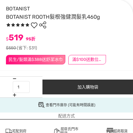
BOTANIST
BOTANIST ROOTH髮根強健潤髮乳460g
519
$
95折
$550
(省下: $31)
民生/髮類滿$388送舒潔冰巾
滿$100送數位印花
加入購物袋
查看門市庫存 (可能有時間誤差)
配送方式
屈臣氏門市
宅配到府
超商取貨