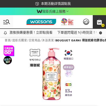
下載app最高回饋$350
本期活動詳情請點我
屈臣氏線上服務
0
激推換購優惠價！立即點我看
激推換購優惠價！立即點我看
下單選閃電送 1小時到貨！領神券
首頁
/
屈臣氏獨家
/
日常用品
/
沐浴清潔
/
BOUQUET GARNI 璞珈妮維他膠原