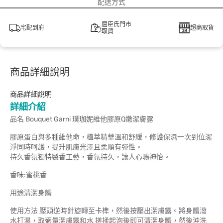
配送方式
屈臣氏門市
宅配到府
超商取貨
取貨
商品詳細說明
商品詳細說明
詳細介紹
品名 Bouquet Garni 璞珈妮維他膠原Q嫩潔膚露
膠原蛋白與多種維他命，植萃精華溫和舒緩，修護保濕一次到位潔
淨同時呵護，提升肌膚光澤且柔順有彈性。
持久香氛獨特製香工藝，香氛持久，讓人心曠神怡。
香味:蜜桃香
用途清潔身體
使用方法 壓頭逆時針旋轉至卡榫，然後按壓出潔膚露。將身體潑
水打濕，取適量潔膚露和水 搓揉起泡後即可清潔身體，然後沖洗