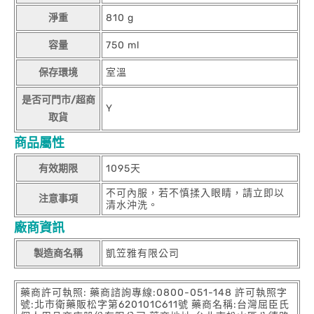
淨重
810 g
容量
750 ml
保存環境
室溫
是否可門市/超商
Y
取貨
商品屬性
有效期限
1095天
不可內服，若不慎揉入眼睛，請立即以
注意事項
清水沖洗。
廠商資訊
製造商名稱
凱笠雅有限公司
藥商許可執照: 藥商諮詢專線:0800-051-148 許可執照字
號:北市衛藥販松字第620101C611號 藥商名稱:台灣屈臣氏