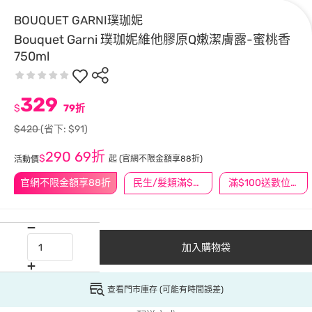
BOUQUET GARNI璞珈妮
Bouquet Garni 璞珈妮維他膠原Q嫩潔膚露-蜜桃香
750ml
329
$
79折
$420
(省下: $91)
290
69折
$
起
(官網不限金額享88折)
活動價
官網不限金額享88折
民生/髮類滿$388送舒潔冰巾
滿$100送數位印花
加入購物袋
查看門市庫存 (可能有時間誤差)