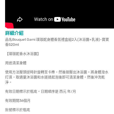
詳細介紹
品名Bouquet Garni 璞珈妮身體香氛禮盒組2入(沐浴露+乳液)-寶寶
香520ml
【璞珈妮香水沐浴露】
用途清潔身體
使用方法壓頭逆時針旋轉至卡榫，然後按壓出沐浴露。將身體潑水
打濕，取適量沐浴露和水搓揉起泡後即可清潔身體，然後沖洗乾
淨。
有效日期標示於瓶底。日期順序是 西元 年/月
有效期間36個月
批號標示於瓶底