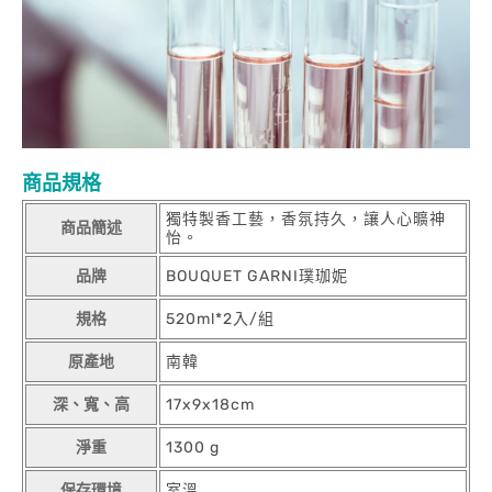
商品規格
獨特製香工藝，香氛持久，讓人心曠神
商品簡述
怡。
品牌
BOUQUET GARNI璞珈妮
規格
520ml*2入/組
原產地
南韓
深、寬、高
17x9x18cm
淨重
1300 g
保存環境
室溫