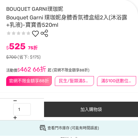
BOUQUET GARNI璞珈妮
Bouquet Garni 璞珈妮身體香氛禮盒組2入(沐浴露
+乳液)-寶寶香520ml
525
$
75折
$700
(省下: $175)
462
66折
$
起
(官網不限金額享88折)
活動價
官網不限金額享88折
民生/髮類滿$388送舒潔冰巾
滿$100送數位印花
加入購物袋
查看門市庫存 (可能有時間誤差)