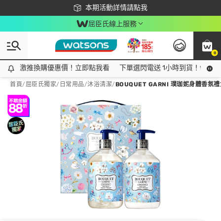
下載app最高回饋$350
本期活動詳情請點我
屈臣氏線上服務
0
激推換購優惠價！立即點我看
激推換購優惠價！立即點我看
下單選閃電送 1小時到貨！領神券
首頁
/
屈臣氏獨家
/
日常用品
/
沐浴清潔
/
BOUQUET GARNI 璞珈妮身體香氛