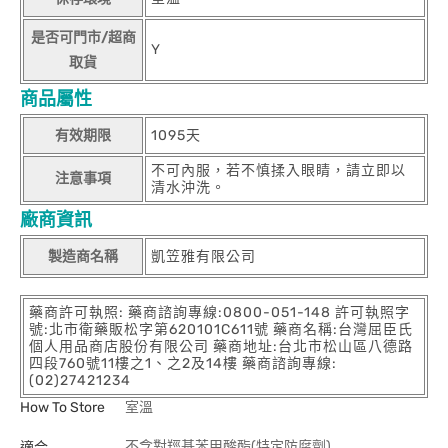
是否可門市/超商
Y
取貨
商品屬性
有效期限
1095天
不可內服，若不慎揉入眼睛，請立即以
注意事項
清水沖洗。
廠商資訊
製造商名稱
凱笠雅有限公司
藥商許可執照: 藥商諮詢專線:0800-051-148 許可執照字
號:北市衛藥販松字第620101C611號 藥商名稱:台灣屈臣氏
個人用品商店股份有限公司 藥商地址:台北市松山區八德路
四段760號11樓之1、之2及14樓 藥商諮詢專線:
(02)27421234
How To Store
室溫
不含對羥基苯甲酸酯(特定防腐劑)
適合