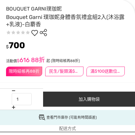
BOUQUET GARNI璞珈妮
Bouquet Garni 璞珈妮身體香氛禮盒組2入(沐浴露
+乳液)-白麝香
700
$
616
88折
$
起
(限時結帳再88折)
活動價
限時結帳再88折
民生/髮類滿$388送舒潔冰巾
滿$100送數位印花
加入購物袋
查看門市庫存 (可能有時間誤差)
配送方式