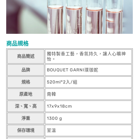
商品規格
獨特製香工藝，香氛持久，讓人心曠神
商品簡述
怡。
品牌
BOUQUET GARNI璞珈妮
規格
520ml*2入/組
原產地
南韓
深、寬、高
17x9x18cm
淨重
1300 g
保存環境
室溫