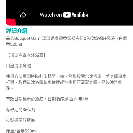
詳細介紹
品名Bouquet Garni 璞珈妮身體香氛禮盒組2入(沐浴露+乳液)-白麝
香520ml
【璞珈妮香水沐浴露】
用途清潔身體
使用方法壓頭逆時針旋轉至卡榫，然後按壓出沐浴露。將身體潑水
打濕，取適量沐浴露和水搓揉起泡後即可清潔身體，然後沖洗乾
淨。
有效日期標示於瓶底。日期順序是 西元 年/月
有效期間36個月
批號標示於瓶底
淨重/容量520ml