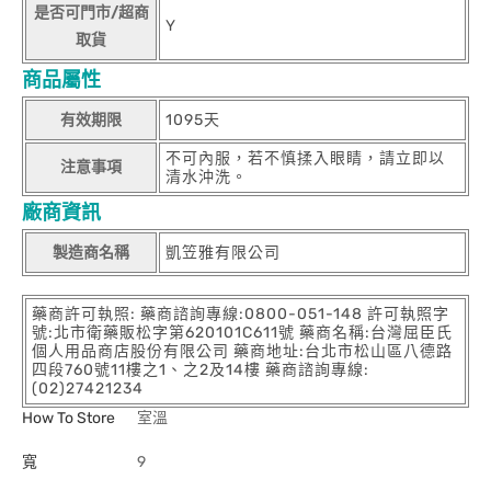
是否可門市/超商
Y
取貨
商品屬性
有效期限
1095天
不可內服，若不慎揉入眼睛，請立即以
注意事項
清水沖洗。
廠商資訊
製造商名稱
凱笠雅有限公司
藥商許可執照: 藥商諮詢專線:0800-051-148 許可執照字
號:北市衛藥販松字第620101C611號 藥商名稱:台灣屈臣氏
個人用品商店股份有限公司 藥商地址:台北市松山區八德路
四段760號11樓之1、之2及14樓 藥商諮詢專線:
(02)27421234
How To Store
室溫
寬
9