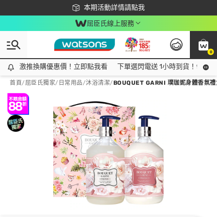
下載app最高回饋$350
本期活動詳情請點我
屈臣氏線上服務
0
激推換購優惠價！立即點我看
激推換購優惠價！立即點我看
下單選閃電送 1小時到貨！領神券
首頁
/
屈臣氏獨家
/
日常用品
/
沐浴清潔
/
BOUQUET GARNI 璞珈妮身體香氛