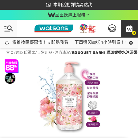
下載app最高回饋$350
本期活動詳情請點我
屈臣氏線上服務
0
激推換購優惠價！立即點我看
激推換購優惠價！立即點我看
下單選閃電送 1小時到貨！領神券
首頁
/
屈臣氏獨家
/
日常用品
/
沐浴清潔
/
BOUQUET GARNI 璞珈妮香水沐浴露