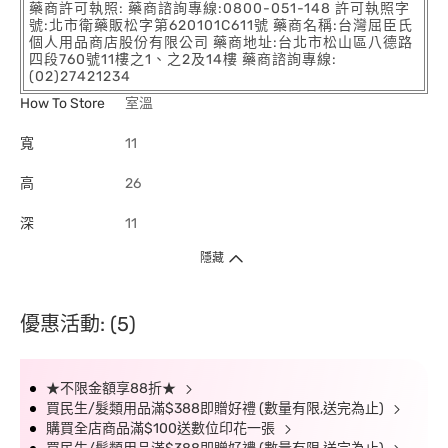
藥商許可執照: 藥商諮詢專線:0800-051-148 許可執照字
號:北市衛藥販松字第620101C611號 藥商名稱:台灣屈臣氏
個人用品商店股份有限公司 藥商地址:台北市松山區八德路
四段760號11樓之1、之2及14樓 藥商諮詢專線:
(02)27421234
How To Store
室溫
寬
11
高
26
深
11
隱藏
優惠活動: (5)
★不限金額享88折★
買民生/髮類用品滿$388即贈好禮 (數量有限,送完為止)
購買全店商品滿$100送數位印花一張