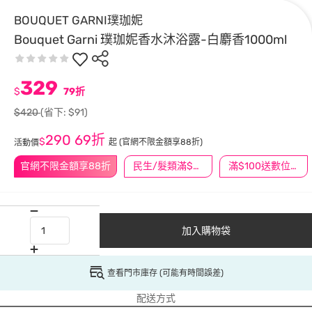
BOUQUET GARNI璞珈妮
Bouquet Garni 璞珈妮香水沐浴露-白麝香1000ml
329
$
79折
$420
(省下: $91)
290
69折
$
起
(官網不限金額享88折)
活動價
官網不限金額享88折
民生/髮類滿$388送舒潔冰巾
滿$100送數位印花
加入購物袋
查看門市庫存 (可能有時間誤差)
配送方式