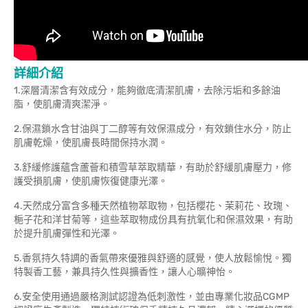
詳細介紹
1.深層清潔含有效成分，能夠徹底清潔肌膚，去除污垢和多餘油
脂，使肌膚清爽潔淨。
2.保濕鎖水含甘油與丁二醇等有效保濕成分，有效鎖住水分，防止
肌膚乾燥，使肌膚長時間保持水潤。
3.舒緩修護蘊含蘆薈和積雪草萃取精華，有助於舒緩肌膚壓力，修
護受損肌膚，使肌膚恢復健康光澤。
4.天然成分富含多種天然植物萃取物，包括櫻花、茉莉花、玫瑰、
梔子花和洋甘菊等，這些萃取物成份具有抗氧化和保濕效果，有助
於提升肌膚彈性和光澤。
5.香氛持久特調的香氣帶來優雅與舒適的感覺，使人放鬆愉悅。獨
特製香工藝，兼具持久性與擴香性，讓人心曠神怡。
6.安全使用通過嚴格測試認證為低刺激性，並由專業化妝品CGMP