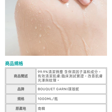
商品規格
99.9%清潔微塵 含保濕因子溫和成分，
商品簡述
有效清潔肌膚;臨床測試實證，改善肌膚
光澤與紋理。
品牌
BOUQUET GARNI璞珈妮
規格
1000ML/瓶
原產地
南韓