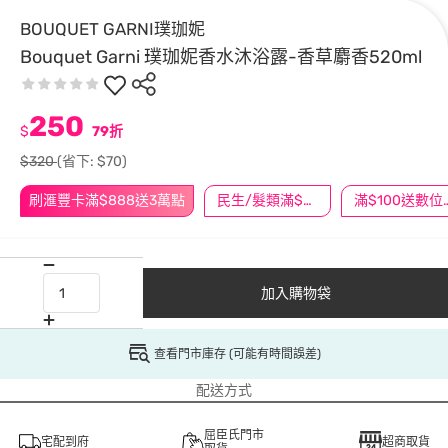
BOUQUET GARNI璞珈妮
Bouquet Garni 璞珈妮香水沐浴露-香草麝香520ml
250
$
79折
$320
(省下: $70)
刷滙豐卡滿$888送3萬點
民生/髮類滿$388送舒潔冰巾
滿$100
加入購物袋
查看門市庫存 (可能有時間誤差)
配送方式
屈臣氏門市
宅配到府
超商取貨