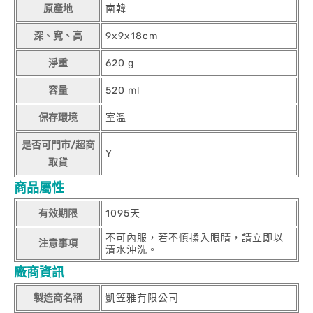
原產地
南韓
深、寬、高
9x9x18cm
淨重
620 g
容量
520 ml
保存環境
室溫
是否可門市/超商
Y
取貨
商品屬性
有效期限
1095天
不可內服，若不慎揉入眼睛，請立即以
注意事項
清水沖洗。
廠商資訊
製造商名稱
凱笠雅有限公司