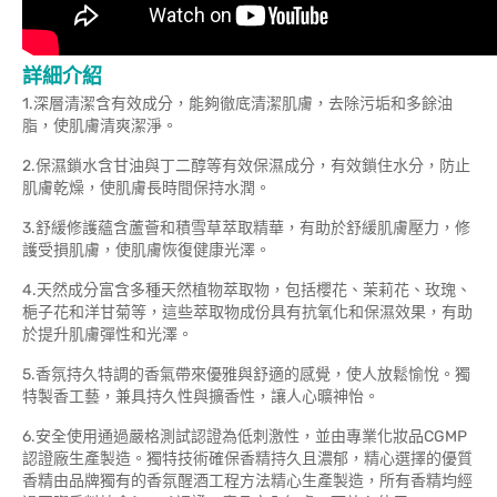
詳細介紹
1.深層清潔含有效成分，能夠徹底清潔肌膚，去除污垢和多餘油
脂，使肌膚清爽潔淨。
2.保濕鎖水含甘油與丁二醇等有效保濕成分，有效鎖住水分，防止
肌膚乾燥，使肌膚長時間保持水潤。
3.舒緩修護蘊含蘆薈和積雪草萃取精華，有助於舒緩肌膚壓力，修
護受損肌膚，使肌膚恢復健康光澤。
4.天然成分富含多種天然植物萃取物，包括櫻花、茉莉花、玫瑰、
梔子花和洋甘菊等，這些萃取物成份具有抗氧化和保濕效果，有助
於提升肌膚彈性和光澤。
5.香氛持久特調的香氣帶來優雅與舒適的感覺，使人放鬆愉悅。獨
特製香工藝，兼具持久性與擴香性，讓人心曠神怡。
6.安全使用通過嚴格測試認證為低刺激性，並由專業化妝品CGMP
認證廠生產製造。獨特技術確保香精持久且濃郁，精心選擇的優質
香精由品牌獨有的香氛醒酒工程方法精心生產製造，所有香精均經