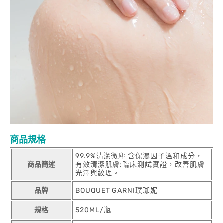
商品規格
99.9%清潔微塵 含保濕因子溫和成分，
商品簡述
有效清潔肌膚;臨床測試實證，改善肌膚
光澤與紋理。
品牌
BOUQUET GARNI璞珈妮
規格
520ML/瓶