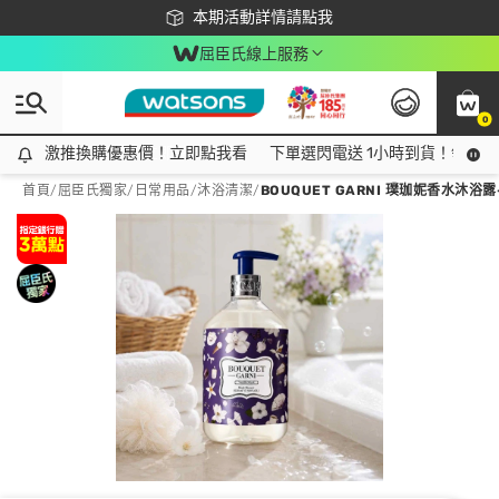
下載app最高回饋$350
本期活動詳情請點我
屈臣氏線上服務
0
激推換購優惠價！立即點我看
激推換購優惠價！立即點我看
下單選閃電送 1小時到貨！領神券
首頁
/
屈臣氏獨家
/
日常用品
/
沐浴清潔
/
BOUQUET GARNI 璞珈妮香水沐浴露