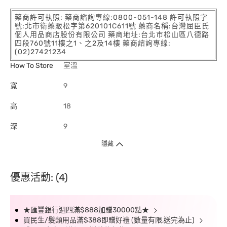
藥商許可執照: 藥商諮詢專線:0800-051-148 許可執照字
號:北市衛藥販松字第620101C611號 藥商名稱:台灣屈臣氏
個人用品商店股份有限公司 藥商地址:台北市松山區八德路
四段760號11樓之1、之2及14樓 藥商諮詢專線:
(02)27421234
How To Store
室溫
寬
9
高
18
深
9
隱藏
優惠活動: (4)
★匯豐銀行週四滿$888加贈30000點★
買民生/髮類用品滿$388即贈好禮 (數量有限,送完為止)