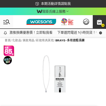
下載app最高回饋$350
本期活動詳情請點我
屈臣氏線上服務
0
激推換購優惠價！立即點我看
激推換購優惠價！立即點我看
下單選閃電送 1小時到貨！領神券
首頁
/
化妝品
/
美妝用品
/
彩妝用具其他
/
BRAYE-多用途粗長鍊