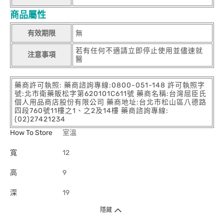
商品屬性
有效期限
無
若有任何不適請立即停止使用並儘速就
注意事項
醫
藥商許可執照: 藥商諮詢專線:0800-051-148 許可執照字
號:北市衛藥販松字第620101C611號 藥商名稱:台灣屈臣氏
個人用品商店股份有限公司 藥商地址:台北市松山區八德路
四段760號11樓之1、之2及14樓 藥商諮詢專線:
(02)27421234
How To Store
室溫
寬
12
高
9
深
19
隱藏