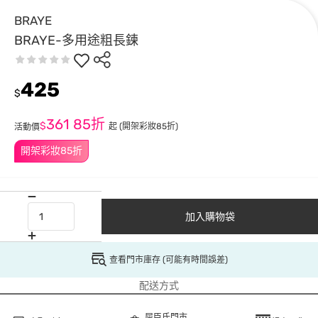
BRAYE
BRAYE-多用途粗長鍊
425
$
361
85折
$
起
(開架彩妝85折)
活動價
開架彩妝85折
加入購物袋
查看門市庫存 (可能有時間誤差)
配送方式
屈臣氏門市