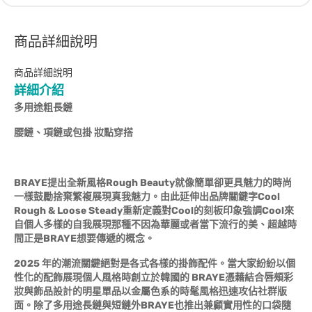
商品詳細說明
商品詳細說明
詳細介紹
多用途粗長鏈
腰鏈、項鏈或包掛 妝點穿搭
BRAYE提出全新風格Rough Beauty就像簡單卻更具魅力的時尚
一樣鼓勵捨棄繁複展現真我魅力。由此延伸出品牌關鍵字Cool
Rough & Loose Steady重新定義對Cool的刻板印象強調Cool來
自個人多樣的自我展現那種不因為華麗或者當下流行的美、超越時
間正是BRAYE想要傳遞的概念。
2025 年的潮流關鍵絕對是各式各樣的掛飾配件。當大家紛紛以個
性化的配飾展現個人風格時創立於韓國的 BRAYE憑藉結合唇頰彩
妝與飾品設計的明星單品以金屬色系的時髦風格迅速攻佔社群版
面。除了多用途長鏈與短鏈外BRAYE也推出兼顧實用性的口袋隨