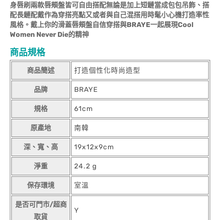
身唇刷兩款唇頰盤皆可自由搭配無論是加上短鏈當成包包吊飾、搭
配長鏈配戴作為穿搭亮點又或者與自己混搭用時髦小心機打造率性
風格。戴上你的滑蓋唇頰盤自信穿搭與BRAYE一起展現Cool
Women Never Die的精神
商品規格
商品簡述
打造個性化時尚造型
品牌
BRAYE
規格
61cm
原產地
南韓
深、寬、高
19x12x9cm
淨重
24.2 g
保存環境
室溫
是否可門市/超商
Y
取貨