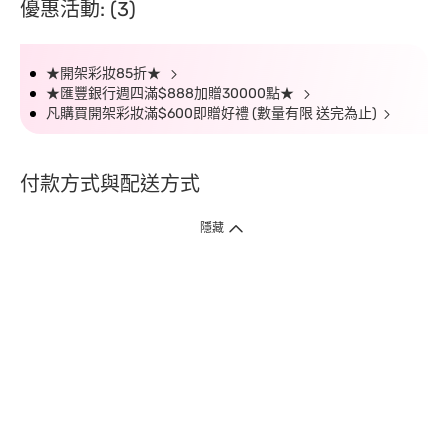
優惠活動: (3)
★開架彩妝85折★
★匯豐銀行週四滿$888加贈30000點★
凡購買開架彩妝滿$600即贈好禮 (數量有限 送完為止)
付款方式與配送方式
隱藏