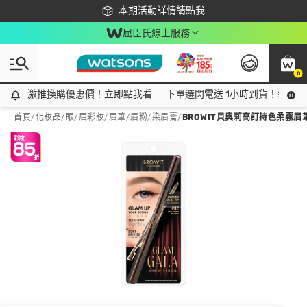
下載app最高回饋$350
本期活動詳情請點我
屈臣氏線上服務
0
激推換購優惠價！立即點我看
激推換購優惠價！立即點我看
下單選閃電送 1小時到貨！領神券
首頁
/
化妝品
/
眼/眉彩妝
/
眉筆/眉粉/染眉膏
/
BROWIT貝奧莉高訂持色柔霧眉筆