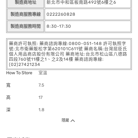
製造商地址
新北市中和區板南路492號6樓之6
製造商服務專線
0222260828
製造商服務時間
8:30-17:30
藥商許可執照: 藥商諮詢專線:0800-051-148 許可執照字
號:北市衛藥販松字第620101C611號 藥商名稱:台灣屈臣氏
個人用品商店股份有限公司 藥商地址:台北市松山區八德路
四段760號11樓之1、之2及14樓 藥商諮詢專線:
(02)27421234
How To Store
室溫
寬
7.5
高
17
深
1.8
隱藏