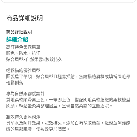
商品詳細說明
商品詳細說明
詳細介紹
高訂持色柔霧眉筆
顯色、防水、抗汗
貼合眉型×自然柔霧×妝效持久
輕鬆描繪優雅眉型
圓弧扁平筆頭，貼合眉型且極易描繪，無論描繪眉框或填補眉毛都
輕鬆俐落。
專為自然柔霧感設計
質地柔軟順滑易上色，一筆即上色。搭配刷毛柔軟細緻的柔軟梳型
刷頭，輕鬆暈染與整理眉型，呈現自然柔霧的立體眉妝。
妝效持久更添潤澤
具防水及防汗效果，妝效持久。添加白芍萃取精華，滋潤並呵護嬌
嫩的眉部肌膚，使妝效更加潤澤。