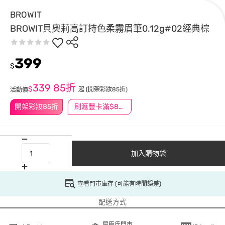
BROWIT
BROWIT貝奧莉高訂持色柔霧眉筆0.12g#02經典棕
399
$
339
85折
$
起
(開架彩妝85折)
活動價
開架彩妝85折
刷滙豐卡滿$888送3萬點
加入購物袋
查看門市庫存 (可能有時間誤差)
配送方式
屈臣氏門市