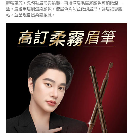
輕轉筆芯，先勾勒眉形與輪廓，再填滿眉毛眉尾顏色可稍微深一
些。最後用眉刷暈染顏色，使眉色均勻並微調眉形，讓眉妝更服
帖，並呈現自然柔霧妝感。