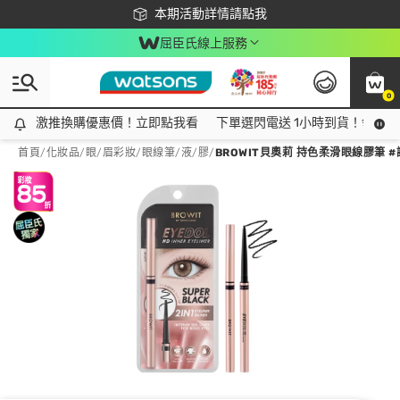
下載app最高回饋$350
本期活動詳情請點我
屈臣氏線上服務
0
激推換購優惠價！立即點我看
激推換購優惠價！立即點我看
下單選閃電送 1小時到貨！領神券
首頁
/
化妝品
/
眼/眉彩妝
/
眼線筆/液/膠
/
BROWIT貝奧莉 持色柔滑眼線膠筆 #誘