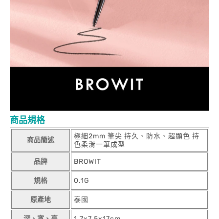
商品規格
極細2mm 筆尖 持久、防水、超顯色 持
商品簡述
色柔滑一筆成型
品牌
BROWIT
規格
0.1G
原產地
泰國
深、寬、高
1.7x7.5x17cm