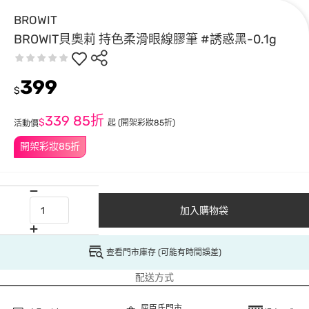
BROWIT
BROWIT貝奧莉 持色柔滑眼線膠筆 #誘惑黑-0.1g
399
$
339
85折
$
起
(開架彩妝85折)
活動價
開架彩妝85折
加入購物袋
查看門市庫存 (可能有時間誤差)
配送方式
屈臣氏門市