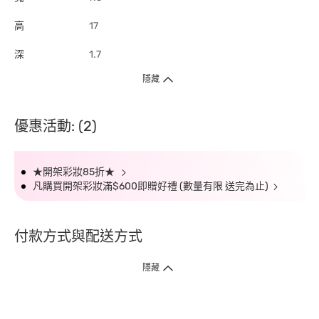
高
17
深
1.7
隱藏
優惠活動: (2)
★開架彩妝85折★
凡購買開架彩妝滿$600即贈好禮 (數量有限 送完為止)
付款方式與配送方式
隱藏