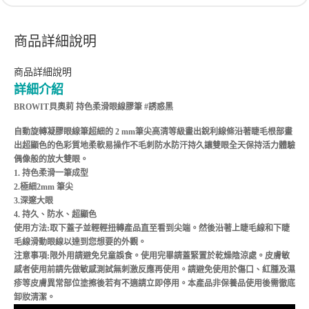
商品詳細說明
商品詳細說明
詳細介紹
BROWIT貝奧莉 持色柔滑眼線膠筆 #誘惑黑
自動旋轉凝膠眼線筆超細的 2 mm筆尖高清等級畫出銳利線條沿著睫毛根部畫
出超顯色的色彩質地柔軟易操作不毛刺防水防汗持久讓雙眼全天保持活力體驗
偶像般的放大雙眼。
1. 持色柔滑一筆成型
2.極細2mm 筆尖
3.深邃大眼
4. 持久、防水、超顯色
使用方法:取下蓋子並輕輕扭轉產品直至看到尖端。然後沿著上睫毛線和下睫
毛線滑動眼線以達到您想要的外觀。
注意事項:限外用請避免兒童誤食。使用完畢請蓋緊置於乾燥陰涼處。皮膚敏
感者使用前請先做敏感測試無刺激反應再使用。請避免使用於傷口、紅腫及濕
疹等皮膚異常部位塗擦後若有不適請立即停用。本產品非保養品使用後需徹底
卸妝清潔。