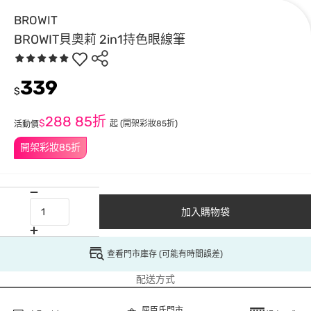
BROWIT
BROWIT貝奧莉 2in1持色眼線筆
339
$
288
85折
$
起
(開架彩妝85折)
活動價
開架彩妝85折
加入購物袋
查看門市庫存 (可能有時間誤差)
配送方式
屈臣氏門市