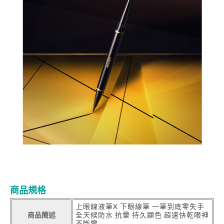
商品規格
上眼線液筆X 下眼線筆 一筆到底零失手
商品簡述
全天候防水 抗暈 持久顯色 超速快乾眼神
不斷電