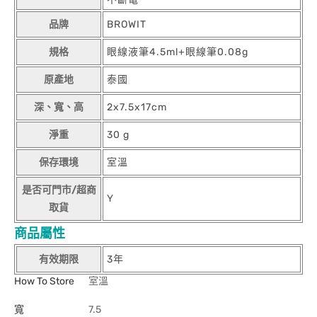
品牌
BROWIT
規格
眼線液筆4.5ml+眼線筆0.08g
原產地
泰國
深、寬、高
2x7.5x17cm
淨重
30 g
保存環境
室溫
是否可門市/超商
Y
取貨
商品屬性
有效期限
3年
How To Store
室溫
寬
7.5