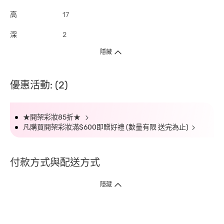
高
17
深
2
隱藏
優惠活動: (2)
★開架彩妝85折★
凡購買開架彩妝滿$600即贈好禮 (數量有限 送完為止)
付款方式與配送方式
隱藏