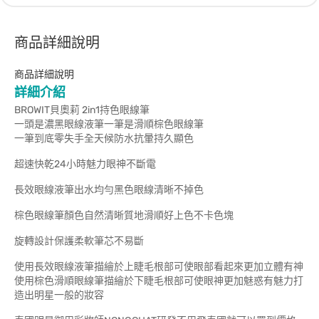
商品詳細說明
商品詳細說明
詳細介紹
BROWIT貝奧莉 2in1持色眼線筆
一頭是濃黑眼線液筆一筆是滑順棕色眼線筆
一筆到底零失手全天候防水抗暈持久顯色
超速快乾24小時魅力眼神不斷電
長效眼線液筆出水均勻黑色眼線清晰不掉色
棕色眼線筆顏色自然清晰質地滑順好上色不卡色塊
旋轉設計保護柔軟筆芯不易斷
使用長效眼線液筆描繪於上睫毛根部可使眼部看起來更加立體有神
使用棕色滑順眼線筆描繪於下睫毛根部可使眼神更加魅惑有魅力打
造出明星一般的妝容