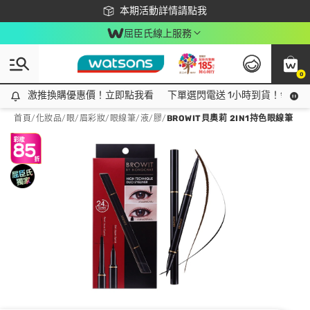
下載app最高回饋$350
本期活動詳情請點我
屈臣氏線上服務
0
激推換購優惠價！立即點我看
激推換購優惠價！立即點我看
下單選閃電送 1小時到貨！領神券
首頁
/
化妝品
/
眼/眉彩妝
/
眼線筆/液/膠
/
BROWIT貝奧莉 2IN1持色眼線筆