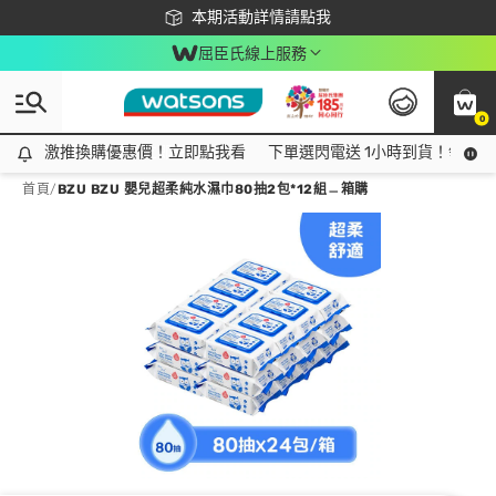
下載app最高回饋$350
本期活動詳情請點我
屈臣氏線上服務
0
激推換購優惠價！立即點我看
激推換購優惠價！立即點我看
下單選閃電送 1小時到貨！領神券
首頁
/
BZU BZU 嬰兒超柔純水濕巾80抽2包*12組﹘箱購