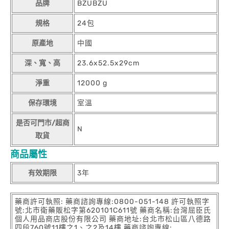
品牌
BZUBZU
規格
24包
原產地
中國
深、寬、高
23.6x52.5x29cm
淨重
12000 g
保存環境
室溫
是否可門市/超商
N
取貨
商品屬性
有效期限
3年
藥商許可執照: 藥商諮詢專線:0800-051-148 許可執照字
號:北市衛藥販松字第620101C611號 藥商名稱:台灣屈臣氏
個人用品商店股份有限公司 藥商地址:台北市松山區八德路
四段760號11樓之1、之2及14樓 藥商諮詢專線: