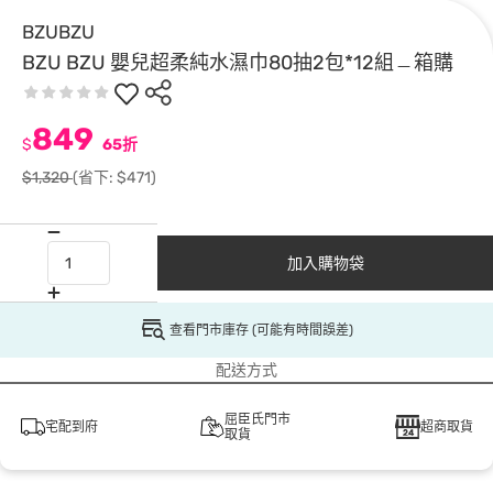
BZUBZU
BZU BZU 嬰兒超柔純水濕巾80抽2包*12組﹘箱購
849
$
65折
$1,320
(省下: $471)
加入購物袋
查看門市庫存 (可能有時間誤差)
配送方式
屈臣氏門市
宅配到府
超商取貨
取貨