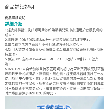
商品詳細說明
商品詳細說明
詳細介紹
1.經皮膚科醫生測試認可此款超柔嫩嬰兒濕巾亦適用於敏感肌膚的
成人。
2.國際級100%EDI超純水成分七層過濾滅菌品質純淨安心。
3.每包獨立包裝含蓋設計不連抽拿取方便保水持久。
4.採用天然成分如蘆薈及菊花精華水溫和清潔舒緩鎮靜肌膚同時保
持滋潤。
5.通過SGS檢測-0 Paraben、MI、PG、0酒精、0香料、0螢光
劑。
6.BZU BZU 來自新加坡秉持家庭呵護的初心為亞洲寶寶敏感肌研發
溫和且安全的護膚品。無酒精、無色素、經皮膚科醫師測試每一次
使用都是安心守護。我們相信呵護寶寶肌膚的每一滴產品都應該像
媽媽的懷抱一樣溫柔。所有產品皆經皮膚科醫師測試無添加刺激成
分只為讓新手爸媽更安心、讓寶寶更舒適。從第一滴開始守護每一
吋柔嫩肌膚這是BZU BZU 的承諾。