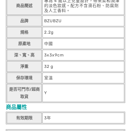
專為 4 歲以上兒童設計，帶來柔和潤澤
商品簡述
的淡色妝感。配方不含滑石粉、防腐劑
及人工香料。
品牌
BZUBZU
規格
2.2g
原產地
中國
深、寬、高
3x3x9cm
淨重
32 g
保存環境
室溫
是否可門市/超商
Y
取貨
商品屬性
有效期限
3年