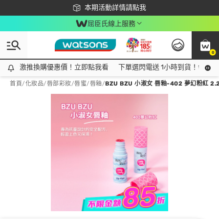
下載app最高回饋$350
本期活動詳情請點我
屈臣氏線上服務
0
激推換購優惠價！立即點我看
激推換購優惠價！立即點我看
下單選閃電送 1小時到貨！領神券
首頁
/
化妝品
/
唇部彩妝
/
唇蜜/唇釉
/
BZU BZU 小淑女 唇釉-402 夢幻粉紅 2.