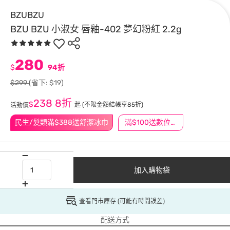
BZUBZU
BZU BZU 小淑女 唇釉-402 夢幻粉紅 2.2g
280
$
94折
$299
(省下: $19)
238
8折
$
起
(不限金額結帳享85折)
活動價
民生/髮類滿$388送舒潔冰巾
滿$100送數位印花
加入購物袋
查看門市庫存 (可能有時間誤差)
配送方式