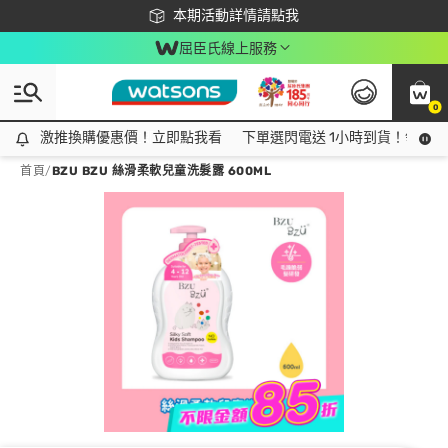
下載app最高回饋$350
本期活動詳情請點我
屈臣氏線上服務
0
激推換購優惠價！立即點我看
激推換購優惠價！立即點我看
下單選閃電送 1小時到貨！領神券
首頁
/
BZU BZU 絲滑柔軟兒童洗髮露 600ML