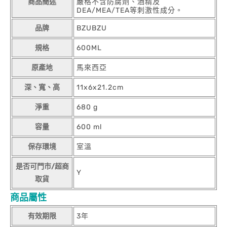
商品簡述
嚴格不含防腐劑、酒精及
DEA/MEA/TEA等刺激性成分。
品牌
BZUBZU
規格
600ML
原產地
馬來西亞
深、寬、高
11x6x21.2cm
淨重
680 g
容量
600 ml
保存環境
室溫
是否可門市/超商
Y
取貨
商品屬性
有效期限
3年