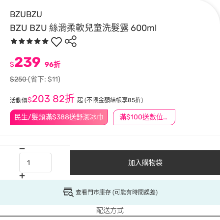
BZUBZU
BZU BZU 絲滑柔軟兒童洗髮露 600ml
239
$
96折
$250
(省下: $11)
203
82折
$
起
(不限金額結帳享85折)
活動價
民生/髮類滿$388送舒潔冰巾
滿$100送數位印花
加入購物袋
查看門市庫存 (可能有時間誤差)
配送方式