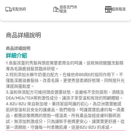
屈臣氏門市
宅配到府
超商取貨
取貨
商品詳細說明
商品詳細說明
詳細介紹
1.長髮孩童的秀髮與頭皮需要更周全的呵護，這款無硫酸鹽洗髮精
專為毛躁脆弱髮質臨床研發。
2.特別添加水解牛奶蛋白配方，在維他命B5與E的協同作用下，不
僅能深層滋養髮絲、改善毛躁，更使秀發柔順好梳理，同時提升光
澤感與蓬鬆度。
3.溫和保濕配方可維持頭皮健康狀態，並嚴格不含防腐劑、酒精及
DEA/MEA/TEA等刺激性成分，讓孩子享受溫和有效的照顧體驗。
4.BZU BZU 來自新加坡，秉持家庭呵護的初心，為亞洲寶寶敏感
肌研發溫和且安全的護膚品。我們相信，呵護寶寶肌膚的每一滴產
品，都應該像媽媽的懷抱一樣溫柔。所有產品皆經皮膚科醫師測
試，無添加刺激成分，只為讓新手爸媽更安心、讓寶寶更舒適。從
第一滴開始，守護每一吋柔嫩肌膚，這是BZU BZU 的承諾。