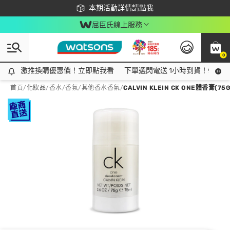
下載app最高回饋$350
本期活動詳情請點我
屈臣氏線上服務
0
激推換購優惠價！立即點我看
激推換購優惠價！立即點我看
下單選閃電送 1小時到貨！領神券
首頁
/
化妝品
/
香水/香氛
/
其他香水香氛
/
CALVIN KLEIN CK ONE體香膏(7