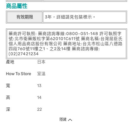
商品屬性
有效期限
3年，詳細請見包裝標示。
藥商許可執照: 藥商諮詢專線:0800-051-148 許可執照字
號:北市衛藥販松字第620101C611號 藥商名稱:台灣屈臣氏
個人用品商店股份有限公司 藥商地址:台北市松山區八德路
四段760號11樓之1、之2及14樓 藥商諮詢專線:
(02)27421234
產地
日本
How To Store
室溫
寬
13
高
14
深
22
隱藏