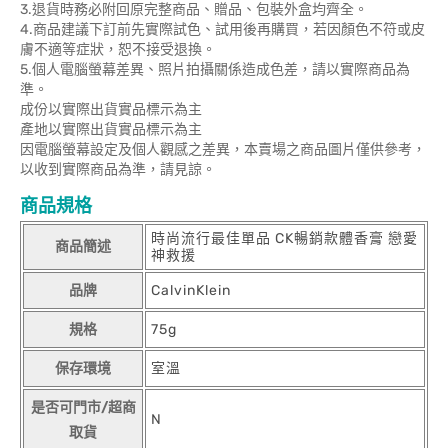
3.退貨時務必附回原完整商品、贈品、包裝外盒均齊全。
4.商品建議下訂前先實際試色、試用後再購買，若因顏色不符或皮
膚不適等症狀，恕不接受退換。
5.個人電腦螢幕差異、照片拍攝關係造成色差，請以實際商品為
準。
成份以實際出貨實品標示為主
產地以實際出貨實品標示為主
因電腦螢幕設定及個人觀感之差異，本賣場之商品圖片僅供參考，
以收到實際商品為準，請見諒。
商品規格
時尚流行最佳單品 CK暢銷款體香膏 戀愛
商品簡述
神救援
品牌
CalvinKlein
規格
75g
保存環境
室溫
是否可門市/超商
N
取貨