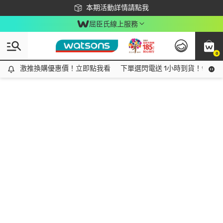
下載app最高回饋$350
本期活動詳情請點我
屈臣氏線上服務
0
激推換購優惠價！立即點我看
激推換購優惠價！立即點我看
下單選閃電送 1小時到貨！領神券