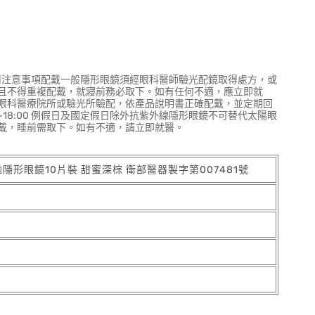
用注意事項配戴一般隱形眼鏡須經眼科醫師驗光配鏡取得處方，或
且不得重複配戴，就寢前務必取下。如有任何不適，應立即就
眼科醫療院所或驗光所驗配，依產品說明書正確配戴，並定期回
10:00~18:00 例假日及國定假日除外抗紫外線隱形眼鏡不可替代太陽眼
戴，睡前需取下。如有不適，請立即就醫。
拋隱形眼鏡10片裝 甜蜜深棕 衛部醫器製字第007481號