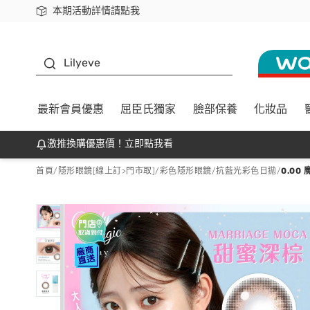
本期活動詳情請點我
下載app最高回饋$350
K beauty
Lilyeve
最新會員優惠
屈臣氏獨家
臉部保養
化妝品
激推換購優惠價！立即點我看
首頁
/
隱形眼鏡[線上訂>門市取]
/
彩色隱形眼鏡
/
抗藍光彩色日拋
/
0.0