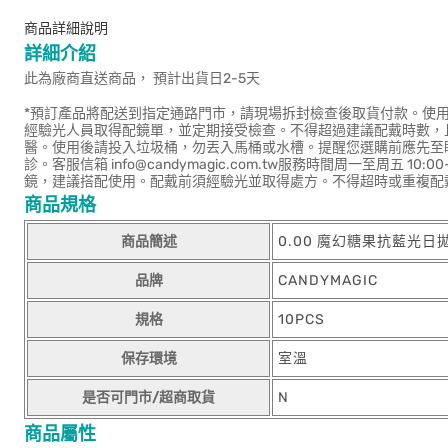
商品詳細說明
詳細介紹
此為廠商直送商品， 預計出貨日2-5天
*預訂產品將配送到指定通路門市，請現場拆封檢查後取貨付款。使
經驗光人員取得配鏡單，並定期接受檢查。不得超過建議配戴時數，
醫。使用後請投入垃圾桶，勿丟入馬桶或水槽。提醒您選購前應先至
診。客服信箱 info@candymagic.com.tw服務時間周一至周五 
鏡，建議搭配使用。配戴前須經驗光並取得處方。不得超時或重複配
商品規格
商品簡述
0.00 魔幻糖果抗藍光日
品牌
CANDYMAGIC
規格
10PCS
保存環境
室溫
是否可門市/超商取貨
N
商品屬性