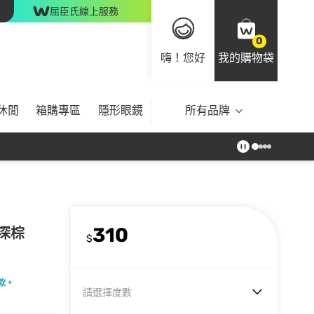
屈臣氏線上服務
0
嗨！您好
我的購物袋
休閒
箱購專區
隱形眼鏡
所有品牌
310
蜜深棕
$
款。
請選擇度數