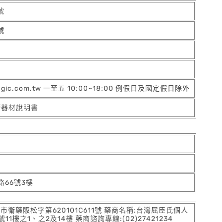
號
號
agic.com.tw 一至五 10:00~18:00 例假日及國定假日除外
療器材說明書
66號3樓
:北市衛藥販松字第620101C611號 藥商名稱:台灣屈臣氏個人
之1、之2及14樓 藥商諮詢專線:(02)27421234