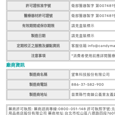
許可證核准字號
衛部醫器製字 第007481
醫療器材許可證號
衛部醫器製字 第007481
有效期間或保存期限
請見盒裝標示
製造日期
請見盒裝標示
定期校正之服務及據點資訊
客服信箱 info@candym
注意事項
*消費者使用前應詳閱醫
廠商資訊
製造商名稱
望隼科技股份有限公司
製造商電話
886-37-582-900
製造商地址
苗栗縣竹南鎮公義里友義路
藥商許可執照: 藥商諮詢專線:0800-051-148 許可執照字號
用品商店股份有限公司 藥商地址:台北市松山區八德路四段760號11樓