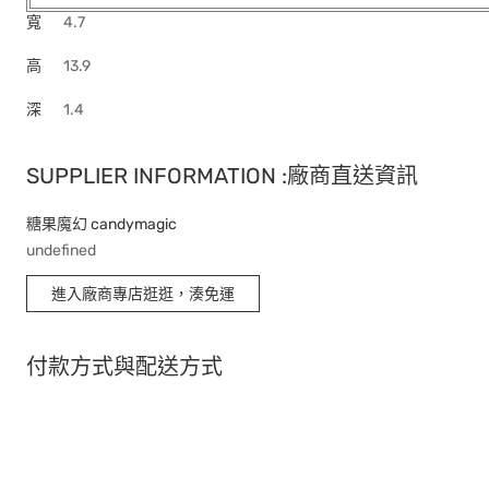
寬
4.7
高
13.9
深
1.4
SUPPLIER INFORMATION :廠商直送資訊
糖果魔幻 candymagic
undefined
進入廠商專店逛逛，湊免運
付款方式與配送方式