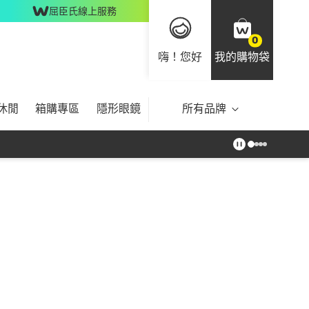
屈臣氏線上服務
0
嗨！您好
我的購物袋
休閒
箱購專區
隱形眼鏡
所有品牌