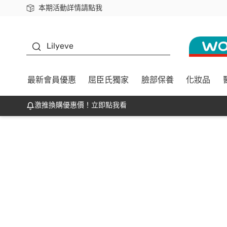
本期活動詳情請點我
下載app最高回饋$350
K beauty
Lilyeve
最新會員優惠
屈臣氏獨家
臉部保養
化妝品
激推換購優惠價！立即點我看