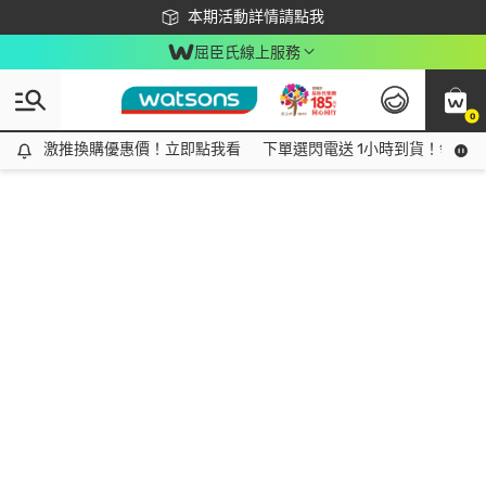
下載app最高回饋$350
本期活動詳情請點我
屈臣氏線上服務
0
激推換購優惠價！立即點我看
激推換購優惠價！立即點我看
下單選閃電送 1小時到貨！領神券