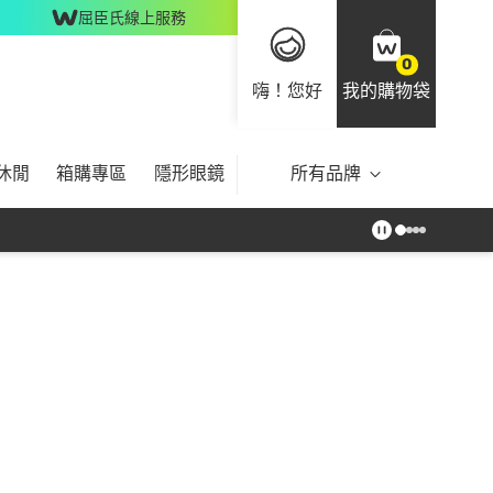
屈臣氏線上服務
0
嗨！您好
我的購物袋
休閒
箱購專區
隱形眼鏡
所有品牌