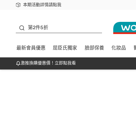
本期活動詳情請點我
下載app最高回饋$350
善存
第2件5折
最新會員優惠
屈臣氏獨家
臉部保養
化妝品
激推換購優惠價！立即點我看