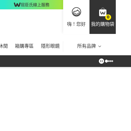
屈臣氏線上服務
0
嗨！您好
我的購物袋
休閒
箱購專區
隱形眼鏡
所有品牌