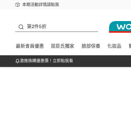
本期活動詳情請點我
下載app最高回饋$350
善存
第2件5折
最新會員優惠
屈臣氏獨家
臉部保養
化妝品
激推換購優惠價！立即點我看