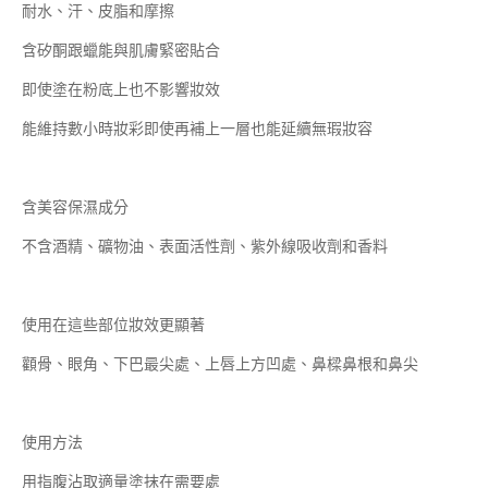
耐水、汗、皮脂和摩擦
含矽酮跟蠟能與肌膚緊密貼合
即使塗在粉底上也不影響妝效
能維持數小時妝彩即使再補上一層也能延續無瑕妝容
含美容保濕成分
不含酒精、礦物油、表面活性劑、紫外線吸收劑和香料
使用在這些部位妝效更顯著
顴骨、眼角、下巴最尖處、上唇上方凹處、鼻樑鼻根和鼻尖
使用方法
用指腹沾取適量塗抹在需要處