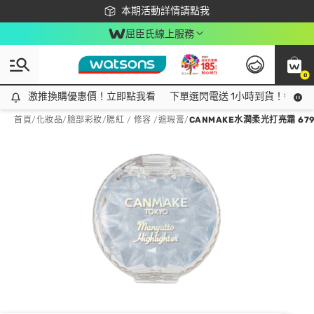
下載app最高回饋$350
本期活動詳情請點我
屈臣氏線上服務
0
激推換購優惠價！立即點我看
激推換購優惠價！立即點我看
下單選閃電送 1小時到貨！領神券
首頁
/
化妝品
/
臉部彩妝
/
腮紅 / 修容 /遮瑕膏
/
CANMAKE水潤柔光打亮霜 679-