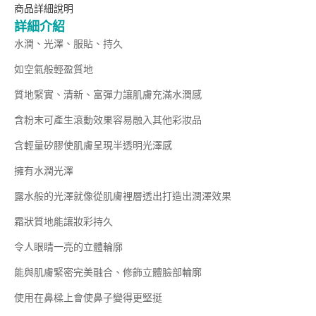
商品詳細說明
詳細介紹
水潤、光澤、服貼、持久
如空氣般輕盈質地
質地緊實、清新、富彈力讓肌膚充滿水潤感
含粉末可產生滾動效果容易融入其他彩妝品
含輕量矽膠使肌膚呈現半透明光澤感
擁有水潤光澤
露水般的光澤就像從肌膚裡層透出打造出潤澤效果
霜狀質地能讓妝彩持久
令人眼睛一亮的立體輪廓
能與肌膚緊密完美融合、修飾立體臉部輪廓
使用在鼻樑上會使鼻子變得更堅挺