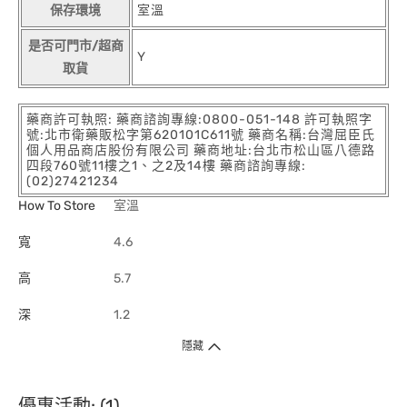
保存環境
室溫
是否可門市/超商
Y
取貨
藥商許可執照: 藥商諮詢專線:0800-051-148 許可執照字
號:北市衛藥販松字第620101C611號 藥商名稱:台灣屈臣氏
個人用品商店股份有限公司 藥商地址:台北市松山區八德路
四段760號11樓之1、之2及14樓 藥商諮詢專線:
(02)27421234
How To Store
室溫
寬
4.6
高
5.7
深
1.2
隱藏
優惠活動: (1)