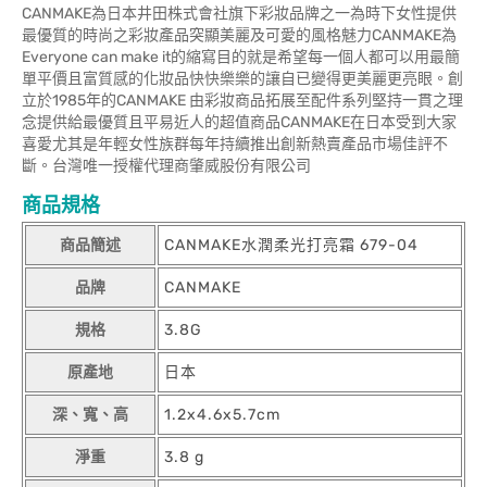
CANMAKE為日本井田株式會社旗下彩妝品牌之一為時下女性提供
最優質的時尚之彩妝產品突顯美麗及可愛的風格魅力CANMAKE為
Everyone can make it的縮寫目的就是希望每一個人都可以用最簡
單平價且富質感的化妝品快快樂樂的讓自已變得更美麗更亮眼。創
立於1985年的CANMAKE 由彩妝商品拓展至配件系列堅持一貫之理
念提供給最優質且平易近人的超值商品CANMAKE在日本受到大家
喜愛尤其是年輕女性族群每年持續推出創新熱賣產品市場佳評不
斷。台灣唯一授權代理商肇威股份有限公司
商品規格
商品簡述
CANMAKE水潤柔光打亮霜 679-04
品牌
CANMAKE
規格
3.8G
原產地
日本
深、寬、高
1.2x4.6x5.7cm
淨重
3.8 g