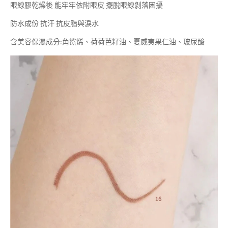
眼線膠乾燥後 能牢牢依附眼皮 擺脫眼線剝落困擾
防水成份 抗汗 抗皮脂與淚水
含美容保濕成分:角鯊烯、荷荷芭籽油、夏威夷果仁油、玻尿酸