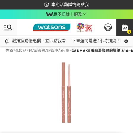
下載app最高回饋$350
本期活動詳情請點我
屈臣氏線上服務
0
激推換購優惠價！立即點我看
激推換購優惠價！立即點我看
下單選閃電送 1小時到貨！領神券
首頁
/
化妝品
/
眼/眉彩妝
/
眼線筆/液/膠
/
CANMAKE激細滑順眼線膠筆 616-16