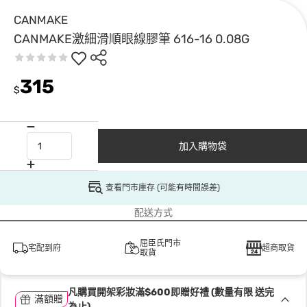
CANMAKE
CANMAKE激細滑順眼線膠筆 616-16 0.08G
315
$
加入購物袋
查看門市庫存 (可能有時間誤差)
配送方式
屈臣氏門市
宅配到府
超商取貨
取貨
凡購買開架彩妝滿$600即贈好禮 (數量有限 送完
滿額贈
為止)