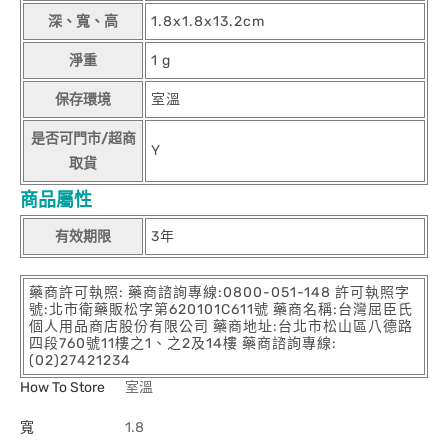
深、寬、高
1.8x1.8x13.2cm
淨重
1 g
保存環境
室溫
是否可門市/超商
Y
取貨
商品屬性
有效期限
3年
藥商許可執照: 藥商諮詢專線:0800-051-148 許可執照字
號:北市衛藥販松字第620101C611號 藥商名稱:台灣屈臣氏
個人用品商店股份有限公司 藥商地址:台北市松山區八德路
四段760號11樓之1、之2及14樓 藥商諮詢專線:
(02)27421234
How To Store
室溫
寬
1.8