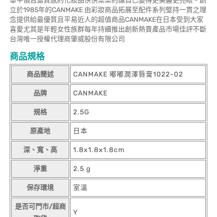
單平價且富質感的化妝品快快樂樂的讓自已變得更美麗更亮眼。創
立於1985年的CANMAKE 由彩妝商品拓展至配件系列堅持一貫之理
念提供給最優質且平易近人的超值商品CANMAKE在日本受到大家
喜愛尤其是年輕女性族群每年持續推出創新熱賣產品市場佳評不斷
台灣唯一授權代理商肇威股份有限公司
商品規格
商品簡述
CANMAKE 嘟嘟潤澤唇膏1022-02
品牌
CANMAKE
規格
2.5G
原產地
日本
深、寬、高
1.8x1.8x1.8cm
淨重
2.5 g
保存環境
室溫
是否可門市/超商
Y