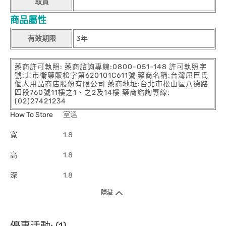
取貨
商品屬性
有效期限
3年
藥商許可執照: 藥商諮詢專線:0800-051-148 許可執照字
號:北市衛藥販松字第620101C611號 藥商名稱:台灣屈臣氏
個人用品商店股份有限公司 藥商地址:台北市松山區八德路
四段760號11樓之1、之2及14樓 藥商諮詢專線:
(02)27421234
How To Store
室溫
寬
1.8
高
1.8
深
1.8
隱藏