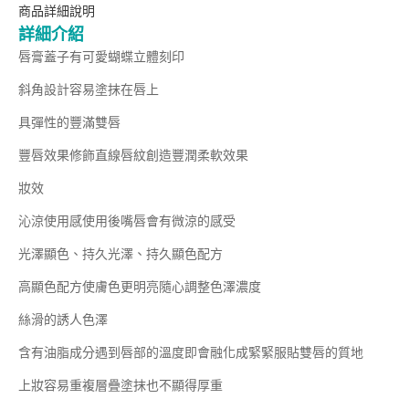
商品詳細說明
詳細介紹
唇膏蓋子有可愛蝴蝶立體刻印
斜角設計容易塗抹在唇上
具彈性的豐滿雙唇
豐唇效果修飾直線唇紋創造豐潤柔軟效果
妝效
沁涼使用感使用後嘴唇會有微涼的感受
光澤顯色、持久光澤、持久顯色配方
高顯色配方使膚色更明亮隨心調整色澤濃度
絲滑的誘人色澤
含有油脂成分遇到唇部的溫度即會融化成緊緊服貼雙唇的質地
上妝容易重複層疊塗抹也不顯得厚重