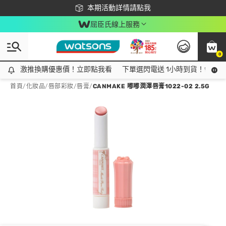
下載app最高回饋$350
本期活動詳情請點我
屈臣氏線上服務
0
激推換購優惠價！立即點我看
激推換購優惠價！立即點我看
下單選閃電送 1小時到貨！領神券
首頁
/
化妝品
/
唇部彩妝
/
唇膏
/
CANMAKE 嘟嘟潤澤唇膏1022-02 2.5G