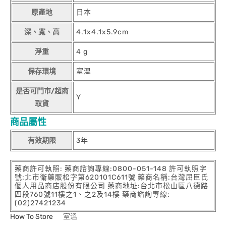
原產地
日本
深、寬、高
4.1x4.1x5.9cm
淨重
4 g
保存環境
室溫
是否可門市/超商
Y
取貨
商品屬性
有效期限
3年
藥商許可執照: 藥商諮詢專線:0800-051-148 許可執照字
號:北市衛藥販松字第620101C611號 藥商名稱:台灣屈臣氏
個人用品商店股份有限公司 藥商地址:台北市松山區八德路
四段760號11樓之1、之2及14樓 藥商諮詢專線:
(02)27421234
How To Store
室溫