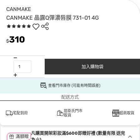
CANMAKE
CANMAKE 晶露Q彈濃唇膜 731-01 4G
310
$
加入購物袋
查看門市庫存 (可能有時間誤差)
配送方式
屈臣氏門市
宅配到府
超商取貨
取貨
凡購買開架彩妝滿$600即贈好禮 (數量有限 送完
滿額贈
為止)