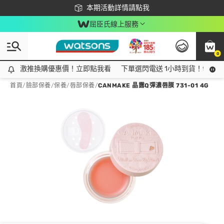
下載app最高回饋$350
本期活動詳情請點我
屈臣氏線上服務
0
激推換購優惠價！立即點我看
激推換購優惠價！立即點我看
下單選閃電送 1小時到貨！領神券
首頁
/
臉部保養
/
保養
/
唇部保養
/
CANMAKE 晶露Q彈濃唇膜 731-01 4G