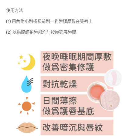
使用方法
(1) 用內附小刮棒睡前刮一杓唇膜厚敷在雙唇上
(2) 以指腹輕拍唇部均勻按壓延展唇膜