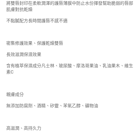
將雙唇封印在柔軟潤澤的護唇薄膜中防止水份揮發幫助脆弱的唇部
肌膚對抗乾燥
不黏膩配方長時間護唇不感不適
密集修護效果、保護乾燥雙唇
長效滋潤保濕效果
含有植萃保濕成分凡士林、玻尿酸、摩洛哥果油、乳油果木、維生
素C
親膚成分
無添加防腐劑、酒精、矽靈、苯氧乙醇、礦物油
高滋潤、高持久力