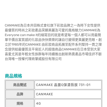
CANMAKE為日本井田株式會社旗下彩妝品牌之一為時下女性提供
最優質的時尚之彩妝產品突顯美麗及可愛的風格魅力CANMAKE為
Everyone can make it的縮寫目的就是希望每一個人都可以用最簡
單平價且富質感的化妝品快快樂樂的讓自已變得更美麗更亮眼。創
立於1985年的CANMAKE 由彩妝商品拓展至配件系列堅持一貫之理
念提供給最優質且平易近人的超值商品CANMAKE在日本受到大家
喜愛尤其是年輕女性族群每年持續推出創新熱賣產品市場佳評不斷
台灣唯一授權代理商肇威股份有限公司
商品規格
商品簡述
CANMAKE 晶露Q彈濃唇膜 731-01
品牌
CANMAKE
規格
4G