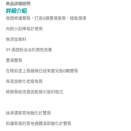
商品詳細說明
詳細介紹
夜間修護雙唇、打造Q彈豐潤美唇、極致潤澤
內附小刮棒易於使用
無添加香料
01 清透粉淡淡的潤色效果
豐滿雙唇
在睡前塗上唇膜隔日迎來嬰兒般Q嫩雙唇
保濕並軟化老廢角質
修飾唇紋改善因乾燥引發的暗沉
絲滑濃密質地融化於雙唇
如護唇膏的質地遇體溫即融化於雙唇