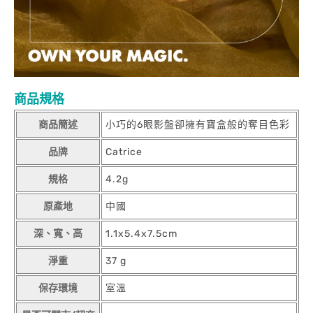
商品規格
商品簡述
小巧的6眼影盤卻擁有寶盒般的奪目色彩
品牌
Catrice
規格
4.2g
原產地
中國
深、寬、高
1.1x5.4x7.5cm
淨重
37 g
保存環境
室溫