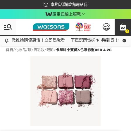
下載app最高回饋$350
本期活動詳情請點我
屈臣氏線上服務
0
激推換購優惠價！立即點我看
激推換購優惠價！立即點我看
下單選閃電送 1小時到貨！領神券
首頁
/
化妝品
/
眼/眉彩妝
/
眼影
/
卡翠絲小寶藏6色眼影盤020 4.2G