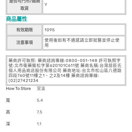
是否可門市/超商
Y
取貨
商品屬性
有效期限
1095
使用後如有不適感請立即就醫並停止使
注意事項
用
藥商許可執照: 藥商諮詢專線:0800-051-148 許可執照字
號:北市衛藥販松字第620101C611號 藥商名稱:台灣屈臣氏
個人用品商店股份有限公司 藥商地址:台北市松山區八德路
四段760號11樓之1、之2及14樓 藥商諮詢專線:
(02)27421234
How To Store
室溫
寬
5.4
高
7.5
深
1.1