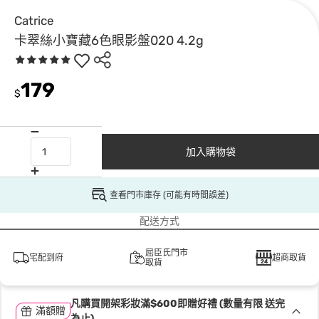
Catrice
卡翠絲小寶藏6色眼影盤020 4.2g
179
$
加入購物袋
查看門市庫存 (可能有時間誤差)
配送方式
屈臣氏門市
宅配到府
超商取貨
取貨
凡購買開架彩妝滿$600即贈好禮 (數量有限 送完
滿額贈
為止)