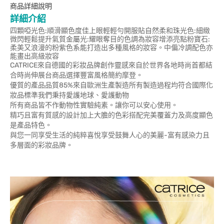
商品詳細說明
詳細介紹
四顆啞光色:順滑顯色度佳上眼輕輕勻開服貼自然柔和珠光色:細緻
微閃輕鬆提升氣質金屬光:耀眼奪目的色調為妝容增添亮點粉寶石:
柔美又浪漫的粉紫色系能打造出多種風格的妝容。中偏冷調配色亦
能畫出高級妝容
CATRICE來自德國的彩妝品牌創作靈感來自於世界各地時尚首都結
合時尚伸展台商品選擇豐富風格簡約摩登。
優質的產品品質85%來自歐洲生產製造所有製造過程均符合國際化
妝品標準我們秉持愛護地球、愛護動物
所有商品皆不作動物性實驗純素。讓你可以安心使用。
精巧且富有質感的設計加上大膽的色彩搭配完美覆蓋力及高度顯色
是產品特色。
與您一同享受生活的純粹喜悅享受鼓舞人心的美麗-富有感染力且
多層面的彩妝品牌。