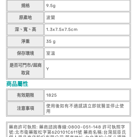
規格
9.5g
原產地
波蘭
深、寬、高
1.3x7.5x7.5cm
淨重
35 g
保存環境
室溫
是否可門市/超商
Y
取貨
商品屬性
有效期限
1825
使用後如有不適感請立即就醫並停止使
注意事項
用
藥商許可執照: 藥商諮詢專線:0800-051-148 許可執照字
號:北市衛藥販松字第620101C611號 藥商名稱:台灣屈臣氏