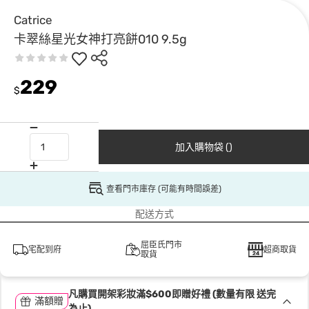
Catrice
卡翠絲星光女神打亮餅010 9.5g
229
$
加入購物袋 ()
查看門市庫存 (可能有時間誤差)
配送方式
屈臣氏門市
宅配到府
超商取貨
取貨
凡購買開架彩妝滿$600即贈好禮 (數量有限 送完
滿額贈
為止)