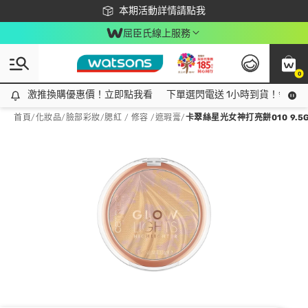
下載app最高回饋$350
本期活動詳情請點我
屈臣氏線上服務
0
激推換購優惠價！立即點我看
激推換購優惠價！立即點我看
下單選閃電送 1小時到貨！領神券
首頁
/
化妝品
/
臉部彩妝
/
腮紅 / 修容 /遮瑕膏
/
卡翠絲星光女神打亮餅010 9.5