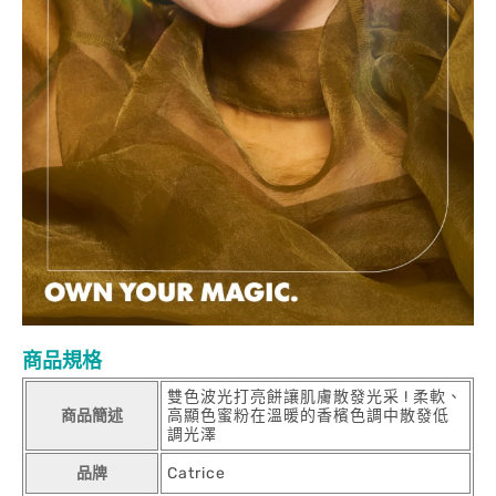
商品規格
雙色波光打亮餅讓肌膚散發光采 ! 柔軟、
商品簡述
高顯色蜜粉在溫暖的香檳色調中散發低
調光澤
品牌
Catrice