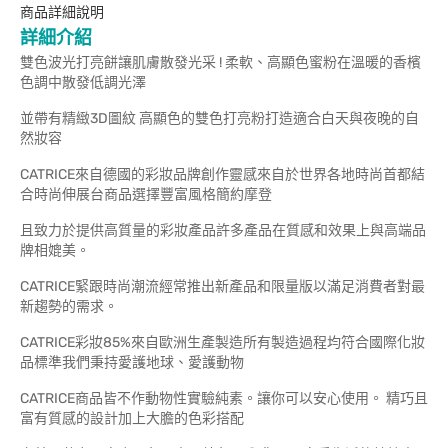
商品詳細說明
詳細介紹
雙色波光打亮餅讓肌膚散發光采 ! 柔軟、高顯色蜜粉在溫暖的香檳
色調中散發低調光澤
並帶有精緻3D圖紋 高顯色的雙色打亮粉打造適合白天與夜晚的自
然妝容
CATRICE來自德國的彩妝品牌創作靈感來自於世界各地時尚首都結
合時尚伸展台商品選擇豐富風格簡約摩登
且致力於提供高質量的彩妝產品許多產品在質感和效果上與高端品
牌相媲美。
CATRICE緊跟時尚潮流經常推出新產品和限量版以滿足消費者對最
新趨勢的需求。
CATRICE彩妝85%來自歐洲生產製造所有製造過程均符合國際化妝
品標準我們秉持愛護地球、愛護動物
CATRICE商品皆不作動物性實驗純素。讓你可以安心使用。 精巧且
富有質感的設計加上大膽的色彩搭配