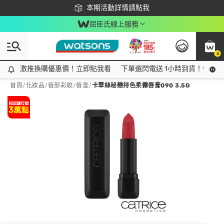
下載app最高回饋$350
本期活動詳情請點我
屈臣氏線上服務
0
激推換購優惠價！立即點我看
激推換購優惠價！立即點我看
下單選閃電送 1小時到貨！領神券
首頁
/
化妝品
/
唇部彩妝
/
唇膏
/
卡翠絲秘戀持色柔霧唇膏090 3.5G