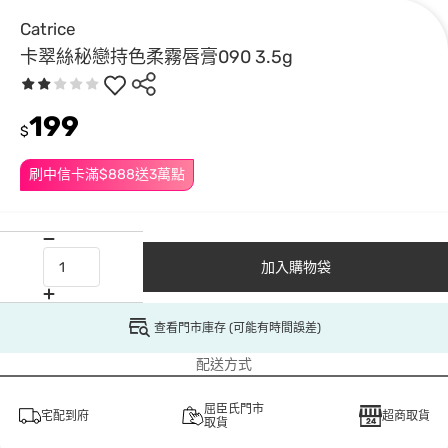
Catrice
卡翠絲秘戀持色柔霧唇膏090 3.5g
199
$
刷中信卡滿$888送3萬點
加入購物袋
查看門市庫存 (可能有時間誤差)
配送方式
屈臣氏門市
宅配到府
超商取貨
取貨