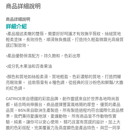
商品詳細說明
商品詳細說明
詳細介紹
•產品描述柔嫩的雙唇，需要好好呵護才有效撫平唇紋，絲絨質地
輕柔塗抹，長效持色，順滑無負擔感，打造持久輕盈微霧光高級質
感訂製妝效。
•產品優勢保濕配方，持久飽和，色彩出眾
•成分乳木果油和百香果油
•顏色和質地如絲般柔滑、質地輕盈、色彩濃郁的質地，打造閃耀
亮眼效果。 這款唇膏有 6 種色調，從經典的豆沙粉色和鮮豔/大膽
的紅色調。
CATRICE來自德國的彩妝品牌，創作靈感來自於世界各地時尚首
都，結合時尚伸展台，商品選擇豐富風格簡約摩登。 優質的產品
品質，85%來自歐洲生產製造，所有製造過程均符合國際化妝品標
準，我們秉持愛護地球、愛護動物， 所有商品皆不作動物性實
驗，純素。讓你可以安心使用。 精巧且富有質感的設計，加上大
膽的色彩搭配，完美覆蓋力及高度顯色是產品特色。 與您一同享