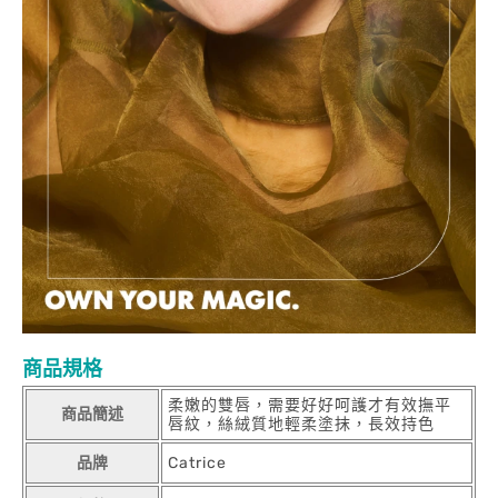
商品規格
柔嫩的雙唇，需要好好呵護才有效撫平
商品簡述
唇紋，絲絨質地輕柔塗抹，長效持色
品牌
Catrice