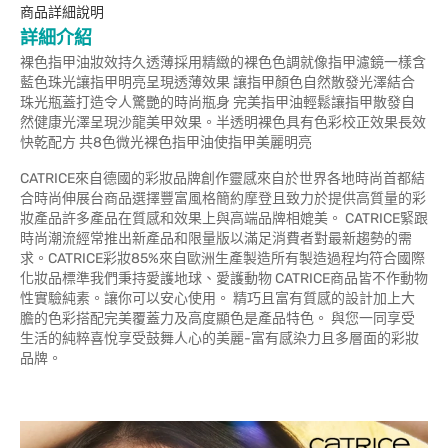
商品詳細說明
詳細介紹
裸色指甲油妝效持久透薄採用精緻的裸色色調就像指甲濾鏡一樣含
藍色珠光讓指甲明亮呈現透薄效果 讓指甲顏色自然散發光澤結合
珠光瓶蓋打造令人驚艷的時尚瓶身 完美指甲油輕鬆讓指甲散發自
然健康光澤呈現沙龍美甲效果。半透明裸色具有色彩校正效果長效
快乾配方 共8色微光裸色指甲油使指甲美麗明亮
CATRICE來自德國的彩妝品牌創作靈感來自於世界各地時尚首都結
合時尚伸展台商品選擇豐富風格簡約摩登且致力於提供高質量的彩
妝產品許多產品在質感和效果上與高端品牌相媲美。 CATRICE緊跟
時尚潮流經常推出新產品和限量版以滿足消費者對最新趨勢的需
求。CATRICE彩妝85%來自歐洲生產製造所有製造過程均符合國際
化妝品標準我們秉持愛護地球、愛護動物 CATRICE商品皆不作動物
性實驗純素。讓你可以安心使用。 精巧且富有質感的設計加上大
膽的色彩搭配完美覆蓋力及高度顯色是產品特色。 與您一同享受
生活的純粹喜悅享受鼓舞人心的美麗-富有感染力且多層面的彩妝
品牌。