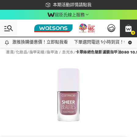
下載app最高回饋$350
本期活動詳情請點我
屈臣氏線上服務
0
激推換購優惠價！立即點我看
激推換購優惠價！立即點我看
下單選閃電送 1小時到貨！領神券
首頁
/
化妝品
/
指甲彩繪
/
指甲油 / 去光水
/
卡翠絲絕色魅影濾鏡指甲油080 10.