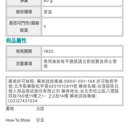
淨重
60 g
保存環境
室溫
是否可門市/超商
Y
取貨
商品屬性
有效期限
1825
使用後如有不適感請立即就醫並停止使
注意事項
用
藥商許可執照: 藥商諮詢專線:0800-051-148 許可執照字
號:北市衛藥販松字第620101C611號 藥商名稱:台灣屈臣氏
個人用品商店股份有限公司 藥商地址:台北市松山區八德路
四段760號11樓之1、之2及14樓 藥商諮詢專線:
(02)27421234
產地
法國
How To Store
室溫