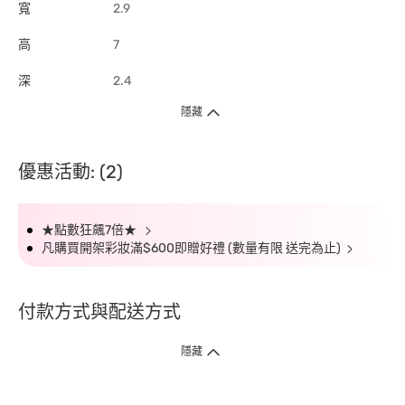
寬
2.9
高
7
深
2.4
隱藏
優惠活動: (2)
★點數狂飆7倍★
凡購買開架彩妝滿$600即贈好禮 (數量有限 送完為止)
付款方式與配送方式
隱藏