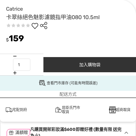
Catrice
卡翠絲絕色魅影濾鏡指甲油080 10.5ml
159
$
加入購物袋
查看門市庫存 (可能有時間誤差)
配送方式
屈臣氏門市
宅配到府
超商取貨
取貨
凡購買開架彩妝滿$600即贈好禮 (數量有限 送完
滿額贈
為止)