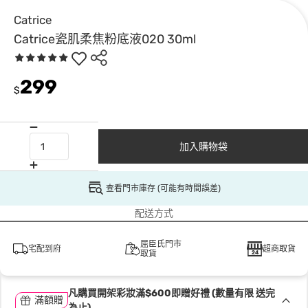
Catrice
Catrice瓷肌柔焦粉底液020 30ml
299
$
加入購物袋
查看門市庫存 (可能有時間誤差)
配送方式
屈臣氏門市
宅配到府
超商取貨
取貨
凡購買開架彩妝滿$600即贈好禮 (數量有限 送完
滿額贈
為止)