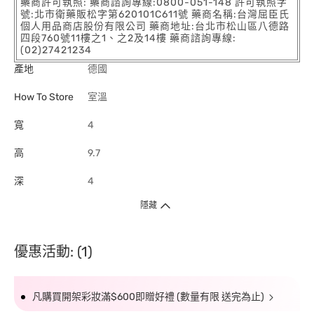
藥商許可執照: 藥商諮詢專線:0800-051-148 許可執照字
號:北市衛藥販松字第620101C611號 藥商名稱:台灣屈臣氏
個人用品商店股份有限公司 藥商地址:台北市松山區八德路
四段760號11樓之1、之2及14樓 藥商諮詢專線:
(02)27421234
產地
德國
How To Store
室溫
寬
4
高
9.7
深
4
隱藏
優惠活動: (1)
凡購買開架彩妝滿$600即贈好禮 (數量有限 送完為止)