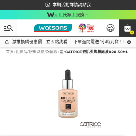
下載app最高回饋$350
本期活動詳情請點我
屈臣氏線上服務
0
激推換購優惠價！立即點我看
激推換購優惠價！立即點我看
下單選閃電送 1小時到貨！領神券
首頁
/
化妝品
/
臉部彩妝
/
粉底液/霜
/
CATRICE瓷肌柔焦粉底液020 30ML