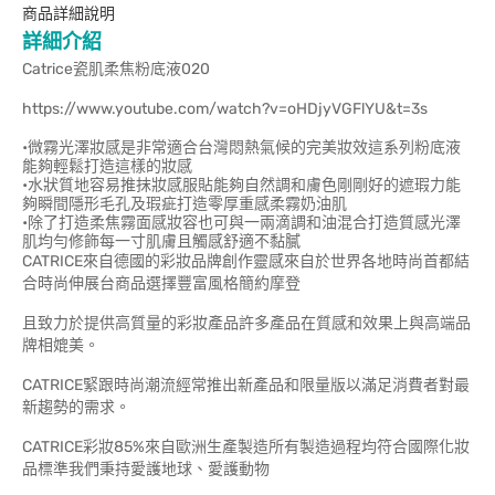
商品詳細說明
詳細介紹
Catrice瓷肌柔焦粉底液020
https://www.youtube.com/watch?v=oHDjyVGFlYU&t=3s
•微霧光澤妝感是非常適合台灣悶熱氣候的完美妝效這系列粉底液
能夠輕鬆打造這樣的妝感
•水狀質地容易推抹妝感服貼能夠自然調和膚色剛剛好的遮瑕力能
夠瞬間隱形毛孔及瑕疵打造零厚重感柔霧奶油肌
•除了打造柔焦霧面感妝容也可與一兩滴調和油混合打造質感光澤
肌均勻修飾每一寸肌膚且觸感舒適不黏膩
CATRICE來自德國的彩妝品牌創作靈感來自於世界各地時尚首都結
合時尚伸展台商品選擇豐富風格簡約摩登
且致力於提供高質量的彩妝產品許多產品在質感和效果上與高端品
牌相媲美。
CATRICE緊跟時尚潮流經常推出新產品和限量版以滿足消費者對最
新趨勢的需求。
CATRICE彩妝85%來自歐洲生產製造所有製造過程均符合國際化妝
品標準我們秉持愛護地球、愛護動物