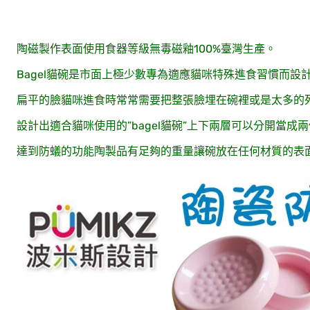
陶磁製作表面使用食器等級無毒磁釉100%臺灣生產。
Bagel貓碗是市面上極少數專為適應貓咪特殊進食習慣而
扁平的臉貓咪進食時常常需要把整張臉埋在碗裡或是太多的
設計出適合貓咪使用的”bagel貓碗”上下兩層可以分開當成
達到防蟻的功能陶製品有足夠的重量讓碗放在任何材質的表