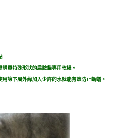
點
需購買特殊形狀的扁臉貓專用乾糧。
使用讓下層外緣加入少許的水就能有效防止螞蟻。