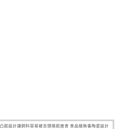
殊凸起設計讓飼料容易被舌頭捲起進食 食品級無毒陶瓷設計