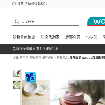
本期活動詳情請點我
下載app最高回饋$350
K beauty
Lilyeve
最新會員優惠
屈臣氏獨家
臉部保養
化妝品
激推換購優惠價！立即點我看
首頁
/
日用品
/
寵物用品
/
寵物配件/居家用品
/
國際貓家 BAGEL精緻陶瓷