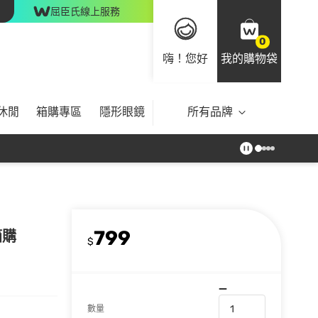
屈臣氏線上服務
0
嗨！您好
我的購物袋
休閒
箱購專區
隱形眼鏡
所有品牌
799
箱購
$
數量