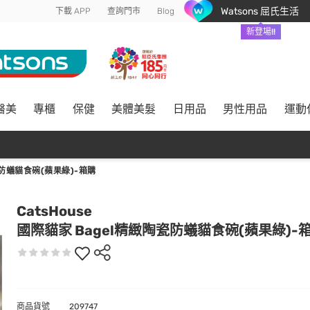
Watsons 屈氏生活
下載 APP
查詢門市
Blog
新登場!!
醫美
專櫃
保健
美體美髮
日用品
男性用品
運動
防蟻貓食碗(蘋果綠)-箱購
CatsHouse
國際貓家 Bagel精緻陶瓷防蟻貓食碗(蘋果綠)-
商品貨號
209747