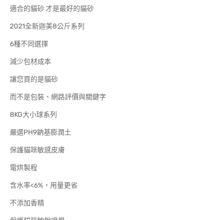
適合的貓砂 才是最好的貓砂
2021全新迦美8公斤系列
6種不同選擇
減少包材成本
讓您買的是貓砂
而不是包裝、網路評價與關鍵字
8KG大小球系列
嚴選PH9鈉基膨潤土
保護貓咪敏感皮膚
電烘製程
含水率<6%，用量更省
不添加香精