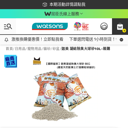
下載app最高回饋$350
本期活動詳情請點我
屈臣氏線上服務
0
激推換購優惠價！立即點我看
激推換購優惠價！立即點我看
下單選閃電送 1小時到貨！領神券
首頁
/
日用品
/
寵物用品
/
貓砂/砂盆
/
迦美 凝結除臭大球砂10L-箱購