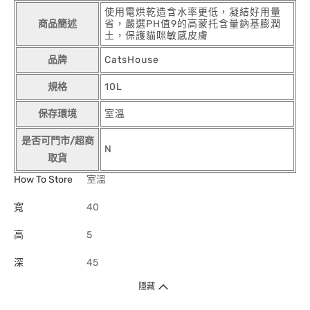
使用電烘乾造含水率更低，凝結好用量
商品簡述
省，嚴選PH值9的高蒙托含量鈉基膨潤
土，保護貓咪敏感皮膚
品牌
CatsHouse
規格
10L
保存環境
室溫
是否可門市/超商
N
取貨
How To Store
室溫
寬
40
高
5
深
45
隱藏