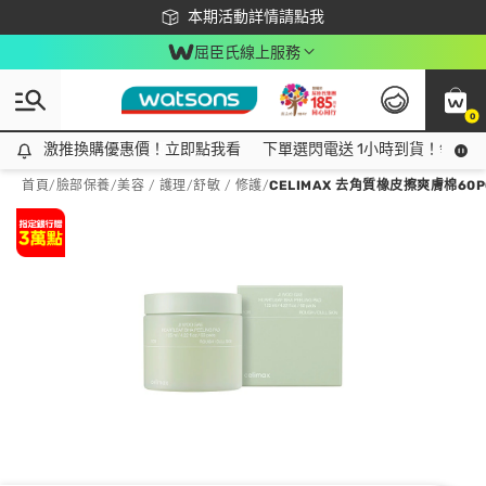
下載app最高回饋$350
本期活動詳情請點我
屈臣氏線上服務
0
激推換購優惠價！立即點我看
激推換購優惠價！立即點我看
下單選閃電送 1小時到貨！領神券
首頁
/
臉部保養
/
美容 / 護理
/
舒敏 / 修護
/
CELIMAX 去角質橡皮擦爽膚棉60PC