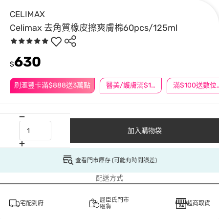
CELIMAX
Celimax 去角質橡皮擦爽膚棉60pcs/125ml
630
$
刷滙豐卡滿$888送3萬點
醫美/護膚滿$1200送$200
滿$100
加入購物袋
查看門市庫存 (可能有時間誤差)
配送方式
屈臣氏門市
宅配到府
超商取貨
取貨