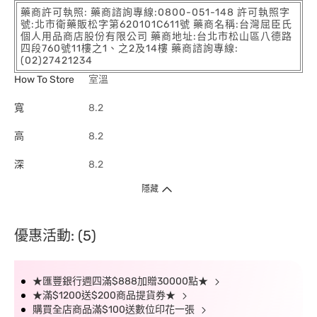
藥商許可執照: 藥商諮詢專線:0800-051-148 許可執照字
號:北市衛藥販松字第620101C611號 藥商名稱:台灣屈臣氏
個人用品商店股份有限公司 藥商地址:台北市松山區八德路
四段760號11樓之1、之2及14樓 藥商諮詢專線:
(02)27421234
How To Store
室溫
寬
8.2
高
8.2
深
8.2
隱藏
優惠活動: (5)
★匯豐銀行週四滿$888加贈30000點★
★滿$1200送$200商品提貨券★
購買全店商品滿$100送數位印花一張