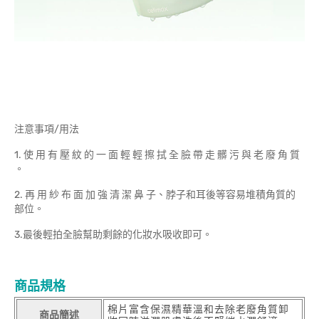
注意事項/用法
1. 使 用 有 壓 紋 的 一 面 輕 輕 擦 拭 全 臉 帶 走 髒 污 與 老 廢 角 質
。
2. 再 用 紗 布 面 加 強 清 潔 鼻 子、脖子和耳後等容易堆積角質的
部位。
3.最後輕拍全臉幫助剩餘的化妝水吸收即可。
商品規格
棉片富含保濕精華溫和去除老廢角質卸
商品簡述