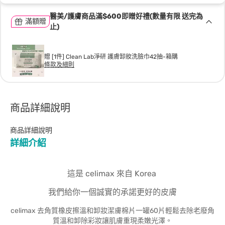
醫美/護膚商品滿$600即贈好禮(數量有限 送完為
滿額贈
止)
贈 [1件] Clean Lab淨研 護膚卸妝洗臉巾42抽-箱購
條款及細則
商品詳細說明
商品詳細說明
詳細介紹
這是 celimax 來自 Korea
我們給你一個誠實的承諾更好的皮膚
celimax 去角質橡皮擦溫和卸妝潔膚棉片一罐60片輕鬆去除老廢角
質溫和卸除彩妝讓肌膚重現柔嫩光澤。