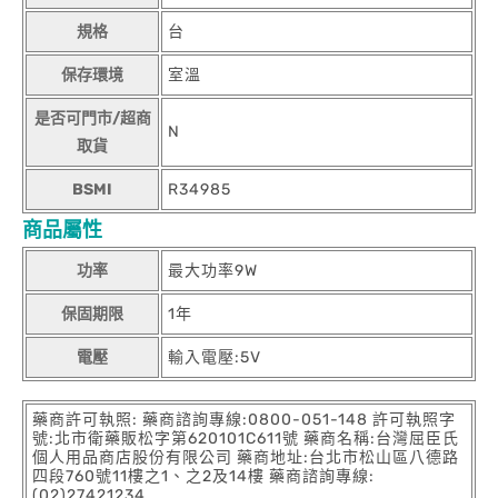
規格
台
保存環境
室溫
是否可門市/超商
N
取貨
BSMI
R34985
商品屬性
功率
最大功率9W
保固期限
1年
電壓
輸入電壓:5V
藥商許可執照: 藥商諮詢專線:0800-051-148 許可執照字
號:北市衛藥販松字第620101C611號 藥商名稱:台灣屈臣氏
個人用品商店股份有限公司 藥商地址:台北市松山區八德路
四段760號11樓之1、之2及14樓 藥商諮詢專線:
(02)27421234