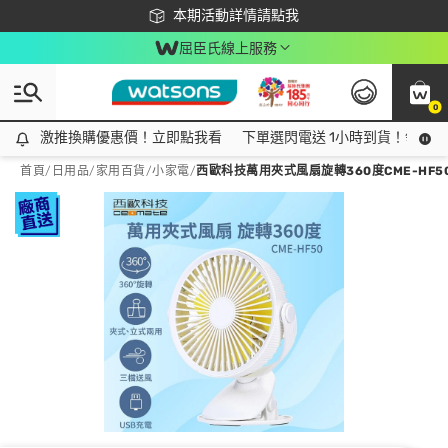
下載app最高回饋$350
本期活動詳情請點我
屈臣氏線上服務
0
激推換購優惠價！立即點我看
激推換購優惠價！立即點我看
下單選閃電送 1小時到貨！領神券
首頁
/
日用品
/
家用百貨
/
小家電
/
西歐科技萬用夾式風扇旋轉360度CME-HF5