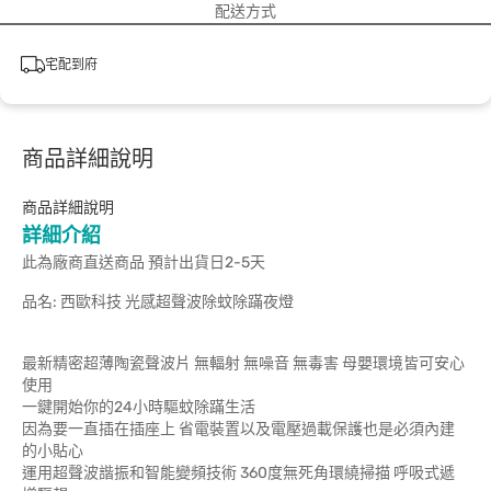
配送方式
宅配到府
商品詳細說明
商品詳細說明
詳細介紹
此為廠商直送商品 預計出貨日2-5天
品名: 西歐科技 光感超聲波除蚊除蹣夜燈
最新精密超薄陶瓷聲波片 無輻射 無噪音 無毒害 母嬰環境皆可安心
使用
一鍵開始你的24小時驅蚊除蹣生活
因為要一直插在插座上 省電裝置以及電壓過載保護也是必須內建
的小貼心
運用超聲波諧振和智能變頻技術 360度無死角環繞掃描 呼吸式遞