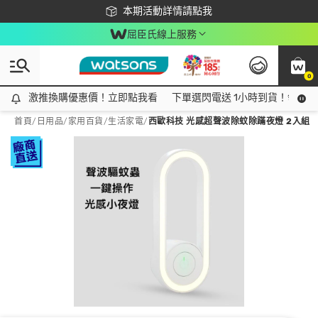
下載app最高回饋$350
本期活動詳情請點我
屈臣氏線上服務
0
激推換購優惠價！立即點我看
激推換購優惠價！立即點我看
下單選閃電送 1小時到貨！領神券
首頁
/
日用品
/
家用百貨
/
生活家電
/
西歐科技 光感超聲波除蚊除蹣夜燈 2入組