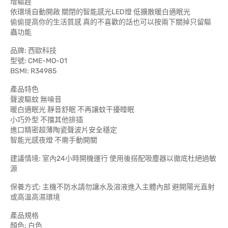
增驅趕
依環境自動開啟 關閉的智能感光LED燈 低擴散暖白適眠光
偷偷提高你的生活質感 真的不喜歡的話也可以按兩下關掉只留驅
蟲功能
品牌: 西歐科技
型號: CME-MO-01
BSMI: R34985
產品特色
聲波驅蚊 無噪音
暖白適眠光 靜音舒眠 不再讓蚊干擾睡眠
小巧外型 不擋其他排插
進口精密超薄陶瓷聲波片安全穩定
智能光感夜燈 不需手動開關
建議情境: 室內24小時開機運行 使用後搭配吸塵器以徹底杜絕過敏
源
保養方式: 主機不防水請勿讓水及溶液進入主體內部 避開陽光直射
或高溫高濕環境
產品規格
顏色: 白色