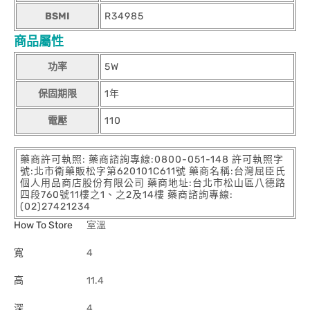
BSMI
R34985
商品屬性
功率
5W
保固期限
1年
電壓
110
藥商許可執照: 藥商諮詢專線:0800-051-148 許可執照字
號:北市衛藥販松字第620101C611號 藥商名稱:台灣屈臣氏
個人用品商店股份有限公司 藥商地址:台北市松山區八德路
四段760號11樓之1、之2及14樓 藥商諮詢專線:
(02)27421234
How To Store
室溫
寬
4
高
11.4
深
4