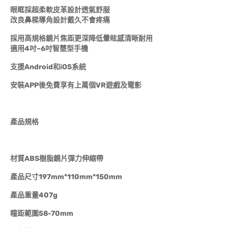
眼眶採超柔軟皮革設計透氣舒服
改良鼻樑導角設計戴久不會疼痛
採用高規格鏡片焦距更深降低暈眩感清晰耐用
適用4吋~6吋智慧型手機
支援Android和iOS系統
安裝APP後免費享有上萬個VR遊戲及電影
產品規格
材質ABS樹脂鏡片彈力伸縮帶
產品尺寸197mm*110mm*150mm
產品重量407g
瞳距範圍58-70mm