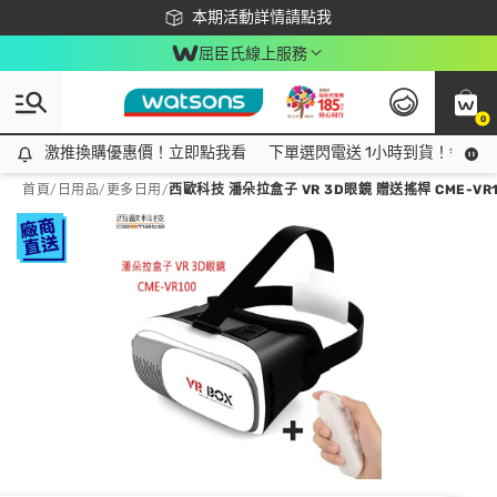
下載app最高回饋$350
本期活動詳情請點我
屈臣氏線上服務
0
激推換購優惠價！立即點我看
激推換購優惠價！立即點我看
下單選閃電送 1小時到貨！領神券
首頁
/
日用品
/
更多日用
/
西歐科技 潘朵拉盒子 VR 3D眼鏡 贈送搖桿 CME-VR1