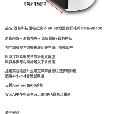
品名: 西歐科技 潘朵拉盒子 VR 3D眼鏡 贈送搖桿 CME-VR100
原廠眼鏡 + 原廠搖桿 + 免費電影+遊戲連結
獨立調整左右前後視線距離三向可調式頭帶
眼眶採超柔軟皮革設計透氣舒服
改良鼻樑導角設計戴久不會疼痛
採用高規格鏡片焦距更深降低暈眩感清晰耐用
適用4吋~6吋智慧型手機
支援Android和iOS系統
安裝APP後免費享有上萬個VR遊戲及電影
產品規格