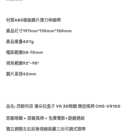
材質ABS樹脂鏡片彈力伸縮帶
產品尺寸197mm*110mm*150mm
產品重量407g
瞳距範圍58-70mm
視角範圍92°-98°
鏡片直徑42mm
品名: 西歐科技 潘朵拉盒子 VR 3D眼鏡 贈送搖桿 CME-VR100
原廠眼鏡 + 原廠搖桿 + 免費電影+遊戲連結
獨立調整左右前後視線距離三向可調式頭帶