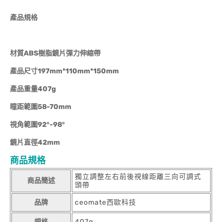
產品規格
材質ABS樹脂鏡片彈力伸縮帶
產品尺寸197mm*110mm*150mm
產品重量407g
瞳距範圍58-70mm
視角範圍92°-98°
鏡片直徑42mm
商品規格
獨立調整左右前後視線距離三向可調式
商品簡述
頭帶
品牌
ceomate西歐科技
規格
407g