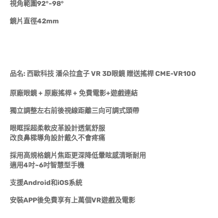
視角範圍92°-98°
鏡片直徑42mm
品名: 西歐科技 潘朵拉盒子 VR 3D眼鏡 贈送搖桿 CME-VR100
原廠眼鏡 + 原廠搖桿 + 免費電影+遊戲連結
獨立調整左右前後視線距離三向可調式頭帶
眼眶採超柔軟皮革設計透氣舒服
改良鼻樑導角設計戴久不會疼痛
採用高規格鏡片焦距更深降低暈眩感清晰耐用
適用4吋~6吋智慧型手機
支援Android和iOS系統
安裝APP後免費享有上萬個VR遊戲及電影