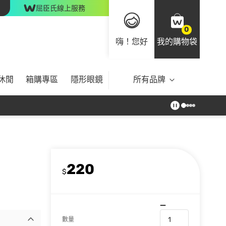
屈臣氏線上服務
0
嗨！您好
我的購物袋
休閒
箱購專區
隱形眼鏡
所有品牌
220
$
數量