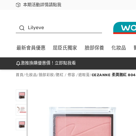
本期活動詳情請點我
下載app最高回饋$350
K beauty
Lilyeve
最新會員優惠
屈臣氏獨家
臉部保養
化妝品
激推換購優惠價！立即點我看
首頁
/
化妝品
/
臉部彩妝
/
腮紅 / 修容 /遮瑕膏
/
CEZANNE 柔潤腮紅 804-