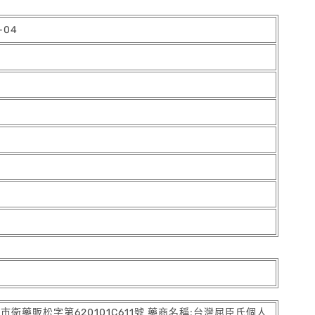
-04
:北市衛藥販松字第620101C611號 藥商名稱:台灣屈臣氏個人