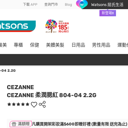
Watsons 屈氏生活
下載 APP
查詢門市
Blog
新登場!!
醫美
專櫃
保健
美體美髮
日用品
男性用品
運動
04 2.2G
CEZANNE
CEZANNE 柔潤腮紅 804-04 2.2G
滿額贈
凡購買開架彩妝滿$600即贈好禮 (數量有限 送完為止)