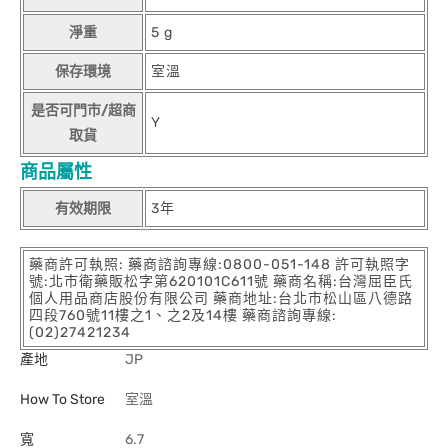
淨重
5 g
保存環境
室溫
是否可門市/超商
Y
取貨
商品屬性
有效期限
3年
藥商許可執照: 藥商諮詢專線:0800-051-148 許可執照字
號:北市衛藥販松字第620101C611號 藥商名稱:台灣屈臣氏
個人用品商店股份有限公司 藥商地址:台北市松山區八德路
四段760號11樓之1、之2及14樓 藥商諮詢專線:
(02)27421234
產地
JP
How To Store
室溫
寬
6.7