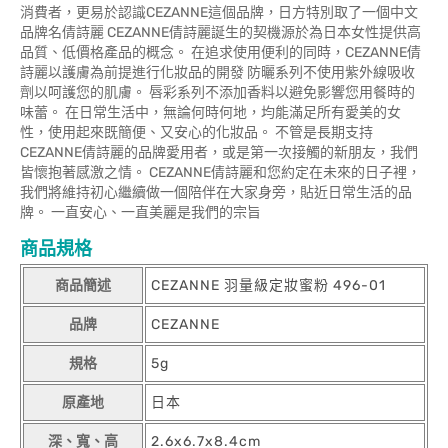
消費者，更易於認識CEZANNE這個品牌，日方特別取了一個中文
品牌名倩詩麗 CEZANNE倩詩麗誕生的契機源於為日本女性提供高
品質、低價格產品的概念。 在追求使用便利的同時，CEZANNE倩
詩麗以護膚為前提進行化妝品的開發 防曬系列不使用紫外線吸收
劑以呵護您的肌膚。 唇彩系列不添加香料以避免影響您用餐時的
味蕾。 在日常生活中，無論何時何地，均能滿足所有愛美的女
性，使用起來既簡便、又安心的化妝品。 不管是長期支持
CEZANNE倩詩麗的品牌愛用者，或是第一次接觸的新朋友，我們
皆懷抱著感激之情。 CEZANNE倩詩麗和您約定在未來的日子裡，
我們將維持初心繼續做一個陪伴在大家身旁，貼近日常生活的品
牌。 一直安心、一直美麗是我們的宗旨
商品規格
商品簡述
CEZANNE 羽量級定妝蜜粉 496-01
品牌
CEZANNE
規格
5g
原產地
日本
深、寬、高
2.6x6.7x8.4cm