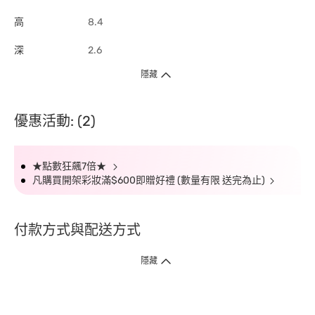
高
8.4
深
2.6
隱藏
優惠活動: (2)
★點數狂飆7倍★
凡購買開架彩妝滿$600即贈好禮 (數量有限 送完為止)
付款方式與配送方式
隱藏