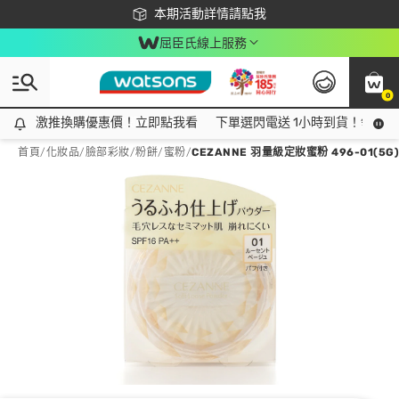
下載app最高回饋$350
本期活動詳情請點我
屈臣氏線上服務
0
激推換購優惠價！立即點我看
激推換購優惠價！立即點我看
下單選閃電送 1小時到貨！領神券
首頁
/
化妝品
/
臉部彩妝
/
粉餅/蜜粉
/
CEZANNE 羽量級定妝蜜粉 496-01(5G)