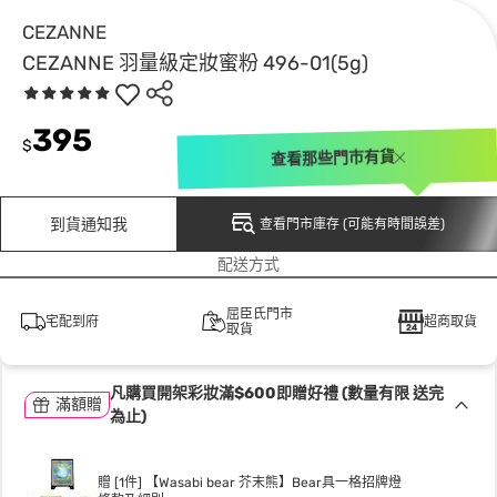
CEZANNE
CEZANNE 羽量級定妝蜜粉 496-01(5g)
395
$
查看那些門市有貨
到貨通知我
查看門市庫存 (可能有時間誤差)
配送方式
屈臣氏門市
宅配到府
超商取貨
取貨
凡購買開架彩妝滿$600即贈好禮 (數量有限 送完
滿額贈
為止)
贈 [1件] 【Wasabi bear 芥末熊】Bear具一格招牌燈