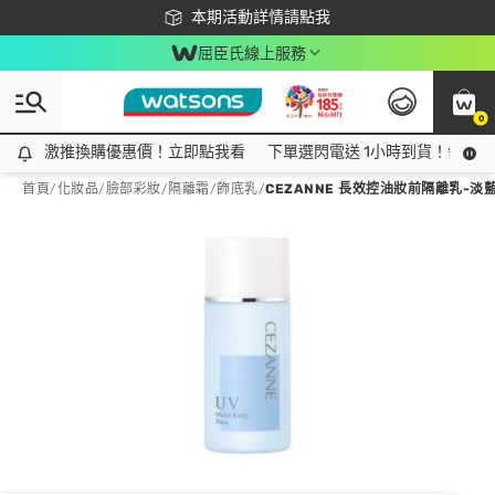
下載app最高回饋$350
本期活動詳情請點我
屈臣氏線上服務
0
激推換購優惠價！立即點我看
激推換購優惠價！立即點我看
下單選閃電送 1小時到貨！領神券
首頁
/
化妝品
/
臉部彩妝
/
隔離霜/飾底乳
/
CEZANNE 長效控油妝前隔離乳-淡藍色