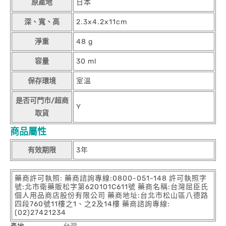
原產地
日本
深、寬、高
2.3x4.2x11cm
淨重
48 g
容量
30 ml
保存環境
室溫
是否可門市/超商
Y
取貨
商品屬性
有效期限
3年
藥商許可執照: 藥商諮詢專線:0800-051-148 許可執照字
號:北市衛藥販松字第620101C611號 藥商名稱:台灣屈臣氏
個人用品商店股份有限公司 藥商地址:台北市松山區八德路
四段760號11樓之1、之2及14樓 藥商諮詢專線:
(02)27421234