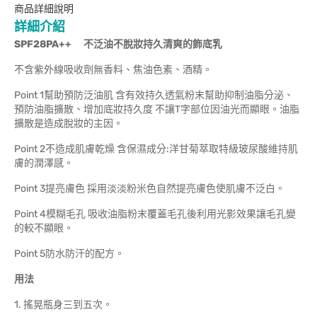
商品詳細說明
詳細介紹
SPF28PA++ 不泛油不脫妝持久清爽的飾底乳
不含紫外線吸收劑無香料、焦油色素、酒精。
Point 1幫助預防泛油肌 含有效持久透氣粉末幫助抑制油脂分泌、
預防油脂擴散、增加底妝持久度 不讓T字部位因油光而顯眼。油脂
擴散是造成脫妝的主因。
Point 2不造成肌膚乾燥 含保濕成分:洋甘菊萃取特級玻尿酸維持肌
膚的潤澤感。
Point 3提亮膚色 採用淡淡粉米色自然提亮膚色使肌膚不泛白。
Point 4模糊毛孔 吸收油脂粉末覆蓋毛孔後利用光影效果讓毛孔變
的較不顯眼。
Point 5防水防汗的配方。
用法
1. 搖晃瓶身三到五次。