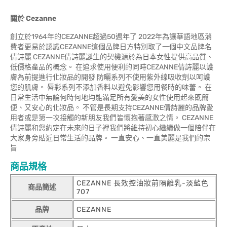
關於
Cezanne
創立於1964年的CEZANNE超過50週年了 2022年為讓華語地區消
費者更易於認識CEZANNE這個品牌日方特別取了一個中文品牌名
倩詩麗 CEZANNE倩詩麗誕生的契機源於為日本女性提供高品質、
低價格產品的概念。 在追求使用便利的同時CEZANNE倩詩麗以護
膚為前提進行化妝品的開發 防曬系列不使用紫外線吸收劑以呵護
您的肌膚。 唇彩系列不添加香料以避免影響您用餐時的味蕾。 在
日常生活中無論何時何地均能滿足所有愛美的女性使用起來既簡
便、又安心的化妝品。 不管是長期支持CEZANNE倩詩麗的品牌愛
用者或是第一次接觸的新朋友我們皆懷抱著感激之情。 CEZANNE
倩詩麗和您約定在未來的日子裡我們將維持初心繼續做一個陪伴在
大家身旁貼近日常生活的品牌。 一直安心、一直美麗是我們的宗
旨
商品規格
CEZANNE 長效控油妝前隔離乳-淡藍色
商品簡述
707
品牌
CEZANNE