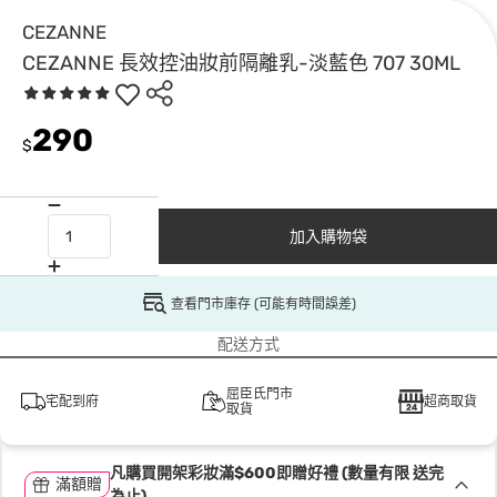
CEZANNE
CEZANNE 長效控油妝前隔離乳-淡藍色 707 30ML
290
$
加入購物袋
查看門市庫存 (可能有時間誤差)
配送方式
屈臣氏門市
宅配到府
超商取貨
取貨
凡購買開架彩妝滿$600即贈好禮 (數量有限 送完
滿額贈
為止)