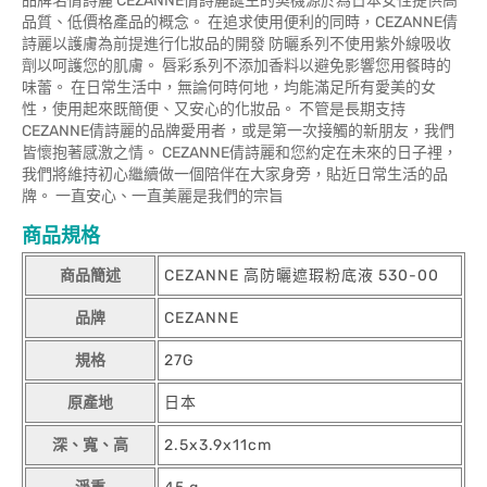
品牌名倩詩麗 CEZANNE倩詩麗誕生的契機源於為日本女性提供高
品質、低價格產品的概念。 在追求使用便利的同時，CEZANNE倩
詩麗以護膚為前提進行化妝品的開發 防曬系列不使用紫外線吸收
劑以呵護您的肌膚。 唇彩系列不添加香料以避免影響您用餐時的
味蕾。 在日常生活中，無論何時何地，均能滿足所有愛美的女
性，使用起來既簡便、又安心的化妝品。 不管是長期支持
CEZANNE倩詩麗的品牌愛用者，或是第一次接觸的新朋友，我們
皆懷抱著感激之情。 CEZANNE倩詩麗和您約定在未來的日子裡，
我們將維持初心繼續做一個陪伴在大家身旁，貼近日常生活的品
牌。 一直安心、一直美麗是我們的宗旨
商品規格
商品簡述
CEZANNE 高防曬遮瑕粉底液 530-00
品牌
CEZANNE
規格
27G
原產地
日本
深、寬、高
2.5x3.9x11cm