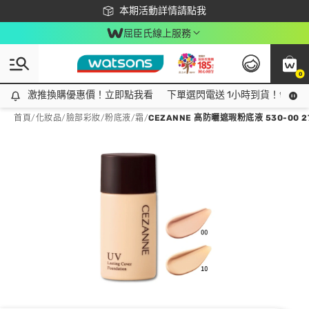
下載app最高回饋$350
本期活動詳情請點我
屈臣氏線上服務
0
激推換購優惠價！立即點我看
激推換購優惠價！立即點我看
下單選閃電送 1小時到貨！領神券
首頁
/
化妝品
/
臉部彩妝
/
粉底液/霜
/
CEZANNE 高防曬遮瑕粉底液 530-00 2