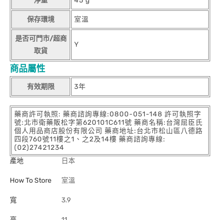
淨重
45 g
保存環境
室溫
是否可門市/超商
Y
取貨
商品屬性
有效期限
3年
藥商許可執照: 藥商諮詢專線:0800-051-148 許可執照字
號:北市衛藥販松字第620101C611號 藥商名稱:台灣屈臣氏
個人用品商店股份有限公司 藥商地址:台北市松山區八德路
四段760號11樓之1、之2及14樓 藥商諮詢專線:
(02)27421234
產地
日本
How To Store
室溫
寬
3.9
高
11