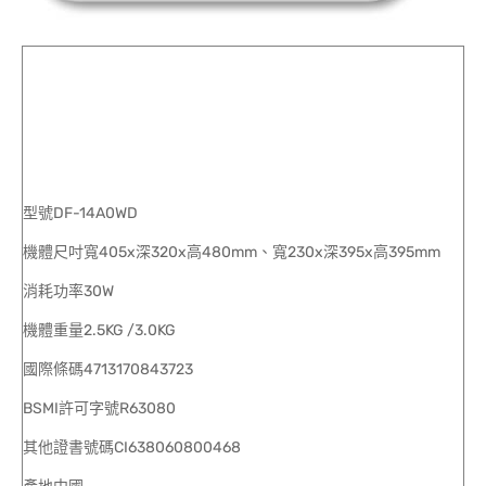
型號DF-14A0WD
機體尺吋寬405x深320x高480mm、寬230x深395x高395mm
消耗功率30W
機體重量2.5KG /3.0KG
國際條碼4713170843723
BSMI許可字號R63080
其他證書號碼CI638060800468