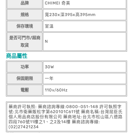
品牌
CHIMEI 奇美
規格
寬230x深395x高395mm
保存環境
室溫
是否可門市/超商
N
取貨
商品屬性
功率
30W
保固期限
一年
電壓
110v/60Hz
藥商許可執照: 藥商諮詢專線:0800-051-148 許可執照字
號:北市衛藥販松字第620101C611號 藥商名稱:台灣屈臣氏
個人用品商店股份有限公司 藥商地址:台北市松山區八德路
四段760號11樓之1、之2及14樓 藥商諮詢專線:
(02)27421234