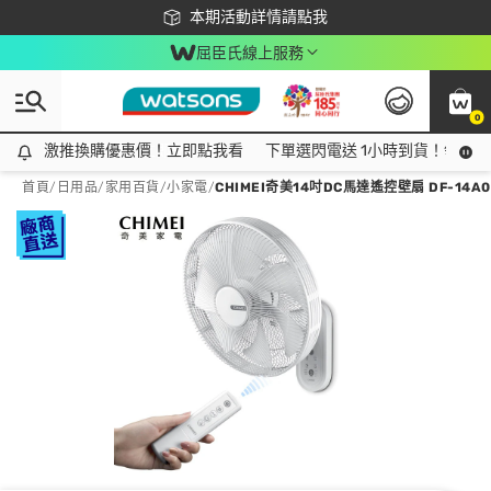
下載app最高回饋$350
本期活動詳情請點我
屈臣氏線上服務
0
激推換購優惠價！立即點我看
激推換購優惠價！立即點我看
下單選閃電送 1小時到貨！領神券
首頁
/
日用品
/
家用百貨
/
小家電
/
CHIMEI奇美14吋DC馬達遙控壁扇 DF-14A