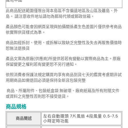
產地中國
此商品配送範圍僅限台灣本島區不含偏遠地區及山區及離島、外
島。 請注意收件地址請勿為郵局代領或郵政信箱。
產品顏色可能會因網頁呈現與拍攝關係產生色差圖片僅供參考商品
依實際供貨樣式為準。
商品如經拆封、使用、或拆解以致缺乏完整性及失去再販售價值時
恕無法退換貨
產品文案為原廠(供應商)所提供若若有變動以實際商品為主。原廠
保留變更之權利若有變更恕不另行通知。
依照消費者保護法規定購買均享有商品到貨七天的鑑賞考慮期非試
用期商品如需退回必須是保持全新且包裝完整
商品、所屬附件、包裝紙盒袋 無破壞、廠商紙箱及所有附隨文件
或資料之完整性否則恕不接受退貨。
商品規格
左右自動擺頭 7片風扇 4段風量 0.5-7.5
商品簡述
小時定時功能