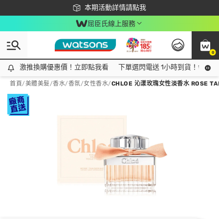
下載app最高回饋$350
本期活動詳情請點我
屈臣氏線上服務
0
激推換購優惠價！立即點我看
激推換購優惠價！立即點我看
下單選閃電送 1小時到貨！領神券
首頁
/
美體美髮
/
香水/香氛
/
女性香水
/
CHLOE 沁漾玫瑰女性淡香水 ROSE TAN