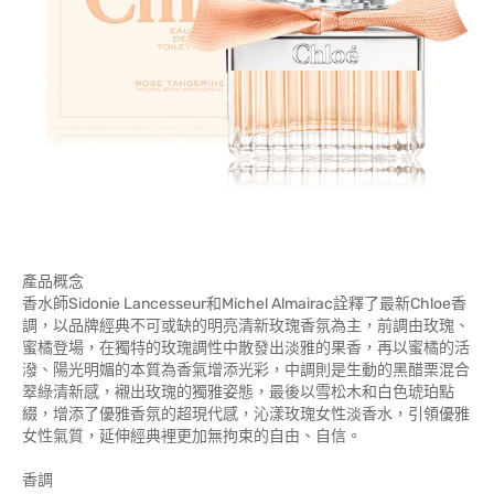
產品概念
香水師Sidonie Lancesseur和Michel Almairac詮釋了最新Chloe香
調，以品牌經典不可或缺的明亮清新玫瑰香氛為主，前調由玫瑰、
蜜橘登場，在獨特的玫瑰調性中散發出淡雅的果香，再以蜜橘的活
潑、陽光明媚的本質為香氣增添光彩，中調則是生動的黑醋栗混合
翠綠清新感，襯出玫瑰的獨雅姿態，最後以雪松木和白色琥珀點
綴，增添了優雅香氛的超現代感，沁漾玫瑰女性淡香水，引領優雅
女性氣質，延伸經典裡更加無拘束的自由、自信。
香調