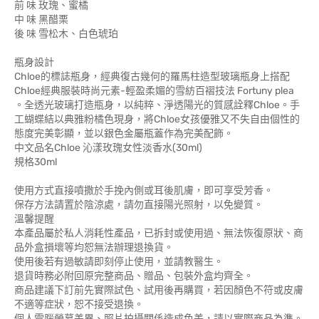
前 味 玫瑰、蜜橘
中 味 黑醋栗
後 味 雪松木、白色琥珀
瓶身設計
Chloe的標誌瓶身，經典復古幾何的羅馬柱造型玻璃瓶身上搭配
Chloe經典服裝時尚元素-輕盈柔媚的雪紡百褶技法 Fortuny plea
。全透光玻璃打造瓶身，以純粹、淨透陽光的質感詮釋Chloe。手
工蝴蝶結以典雅粉橘色現身，將Chloe女孩優雅又不失自由個性的
態度完美彰顯，並以銀色金屬瓶蓋作為完美配飾。
中文品名Chloe 沁漾玫瑰女性淡香水(30ml)
規格30ml
使用方式直接噴撒於手挽內側或耳後肌膚，即可享受芳香。
保存方法請置於陰涼處，請勿直接陽光照射，以免變質。
溫馨提醒
本產品屬於私人消耗性產品，已拆封或使用過、無法恢復原狀、商
品外盒損壞等均恕無法辦理退換貨。
使用後若有過敏請即刻停止使用，並請教醫生。
退貨時務必附回原完整商品、贈品、包裝外盒均齊全。
商品建議下訂前先實際試色、試用後再購買，若因顏色不符或皮膚
不適等症狀，恕不接受退換。
個人電腦螢幕差異、照片拍攝關係造成色差，請以實際商品為準。