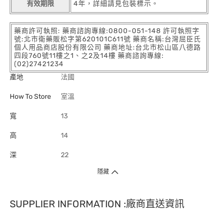
有效期限
4年，詳細請見包裝標示。
藥商許可執照: 藥商諮詢專線:0800-051-148 許可執照字
號:北市衛藥販松字第620101C611號 藥商名稱:台灣屈臣氏
個人用品商店股份有限公司 藥商地址:台北市松山區八德路
四段760號11樓之1、之2及14樓 藥商諮詢專線:
(02)27421234
產地
法國
How To Store
室溫
寬
13
高
14
深
22
隱藏
SUPPLIER INFORMATION :廠商直送資訊