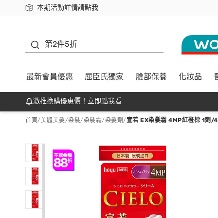
本期活動詳情請點我
下載app最高回饋$350
善存
第2件5折
最新會員優惠
屈臣氏獨家
臉部保養
化妝品
激推換購優惠價！立即點我看
首頁
/
美體美髮
/
染髮
/
染髮霜/染髮劑
/
宣若 EX染髮霜 4MP紅橙棕 1劑/4