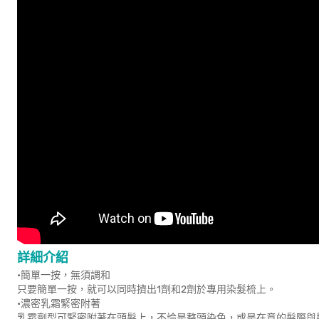
詳細介紹
•簡單一按，無須調和
只要簡單一按，就可以同時擠出1劑和2劑於專用染髮梳上。
•濃密乳霜緊密附著
乳霜劑型可緊密附著在頭髮上，不論是整頭染色，或是在意的髮際與