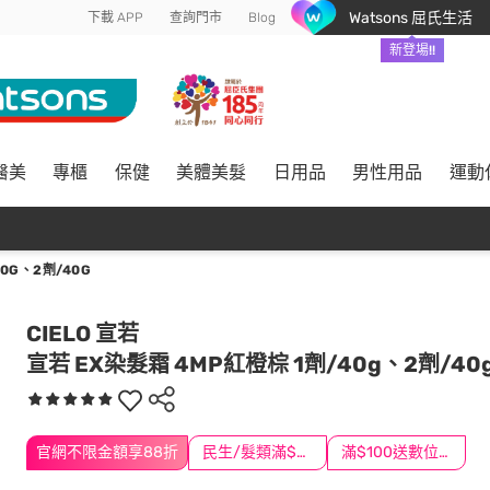
Watsons 屈氏生活
下載 APP
查詢門市
Blog
新登場!!
醫美
專櫃
保健
美體美髮
日用品
男性用品
運動
0G、2劑/40G
CIELO 宣若
宣若 EX染髮霜 4MP紅橙棕 1劑/40g、2劑/40
官網不限金額享88折
民生/髮類滿$388送舒潔冰巾
滿$100送數位印花