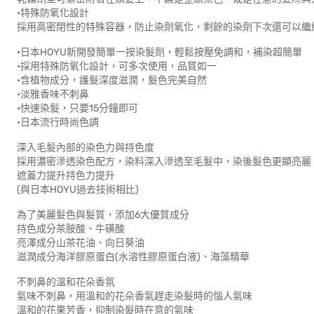
•特殊防氧化設計
採用高密閉性的特殊容器，防止染劑氧化，剩餘的染劑下次還可以繼
•日本HOYU新開發簡單一按染髮劑，輕鬆按壓免調和，補染超簡單
•採用特殊防氧化設計，可多次使用，品質如一
•含植物成分，護髮深度滋潤，髮色完美自然
•淡雅香味不刺鼻
•快速染髮，只要15分鐘即可
•日本流行時尚色調
深入毛髮內部的染色力與持色度
採用濃密滲透染色配方，染料深入滲透至毛髮中，染後髮色更顯亮麗
遮蓋力提升持色力提升
(與日本HOYU過去技術相比)
為了美麗髮色與髮質，添加6大優質成分
持色成分茶胺酸、牛磺酸
亮澤成分山茶花油、向日葵油
滋潤成分海洋膠原蛋白(水溶性膠原蛋白液)、海藻精華
不刺鼻的溫和花朵香氛
氣味不刺鼻，用溫和的花朵香氣趕走染髮時的惱人氣味
溫和的花果芳香，抑制染髮時在意的氣味