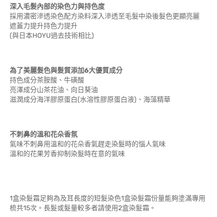
深入毛髮內部的染色力與持色度
採用濃密滲透染色配方染料深入滲透至毛髮中染後髮色更顯亮麗
遮蓋力提升持色力提升
(與日本HOYU過去技術相比)
為了美麗髮色與髮質添加6大優質成分
持色成分茶胺酸、牛磺酸
亮澤成分山茶花油、向日葵油
滋潤成分海洋膠原蛋白(水溶性膠原蛋白液)、海藻精華
不刺鼻的溫和花朵香氛
氣味不刺鼻用溫和的花朵香氣趕走染髮時的惱人氣味
溫和的花果芳香抑制染髮時在意的氣味
1盒染髮霜足夠為及耳長度的短髮染色1盒染髮霜份量能夠塗滿專用
梳共15次。長髮或髮量較多者請使用2盒染髮霜。