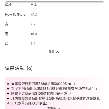
產地
日本
How To Store
室溫
寬
7.3
高
18.4
深
6.4
隱藏
優惠活動: (6)
★匯豐銀行週四滿$888加贈30000點★
買民生/髮類用品滿$388即贈好禮 (數量有限,送完為止)
購買全店商品滿$100送數位印花一張
凡購買髮類商品即贈麗仕髮的補給冰河水胺基酸輕潤護髮乳
450G (數量有限 送完為止)
看更多