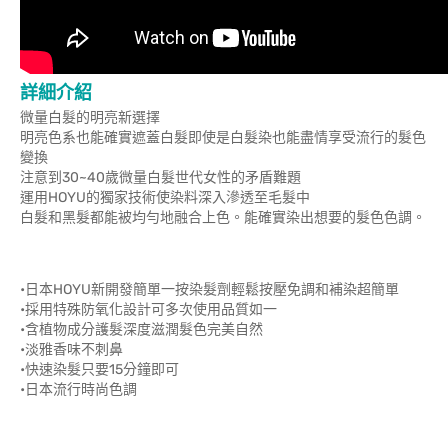
詳細介紹
微量白髮的明亮新選擇
明亮色系也能確實遮蓋白髮即使是白髮染也能盡情享受流行的髮色
變換
注意到30~40歲微量白髮世代女性的矛盾難題
運用HOYU的獨家技術使染料深入滲透至毛髮中
白髮和黑髮都能被均勻地融合上色。能確實染出想要的髮色色調。
•日本HOYU新開發簡單一按染髮劑輕鬆按壓免調和補染超簡單
•採用特殊防氧化設計可多次使用品質如一
•含植物成分護髮深度滋潤髮色完美自然
•淡雅香味不刺鼻
•快速染髮只要15分鐘即可
•日本流行時尚色調