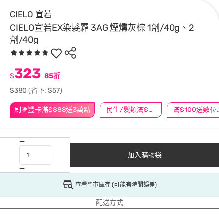
CIELO 宣若
CIELO宣若EX染髮霜 3AG 煙燻灰棕 1劑/40g、2
劑/40g
323
$
85折
$380
(省下: $57)
刷滙豐卡滿$888送3萬點
民生/髮類滿$388送舒潔冰巾
滿$100
加入購物袋
查看門市庫存 (可能有時間誤差)
配送方式