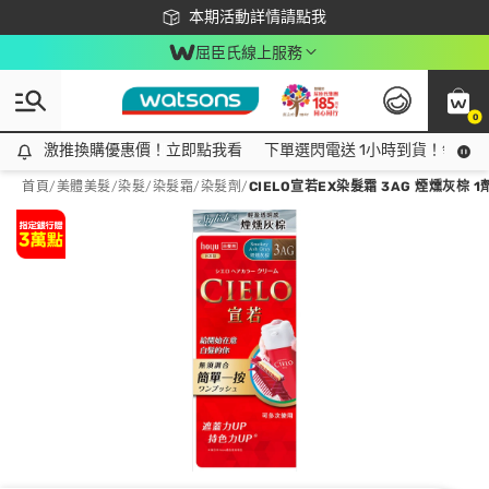
下載app最高回饋$350
本期活動詳情請點我
屈臣氏線上服務
0
激推換購優惠價！立即點我看
激推換購優惠價！立即點我看
下單選閃電送 1小時到貨！領神券
首頁
/
美體美髮
/
染髮
/
染髮霜/染髮劑
/
CIELO宣若EX染髮霜 3AG 煙燻灰棕 1