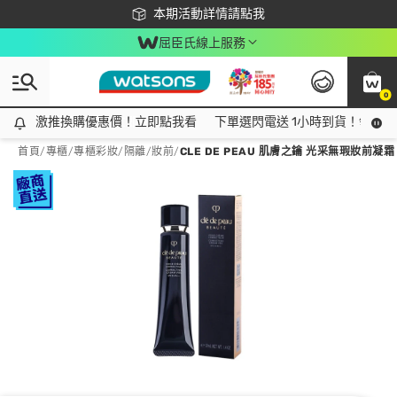
下載app最高回饋$350
本期活動詳情請點我
屈臣氏線上服務
0
激推換購優惠價！立即點我看
激推換購優惠價！立即點我看
下單選閃電送 1小時到貨！領神券
首頁
/
專櫃
/
專櫃彩妝
/
隔離/妝前
/
CLE DE PEAU 肌膚之鑰 光采無瑕妝前凝霜 