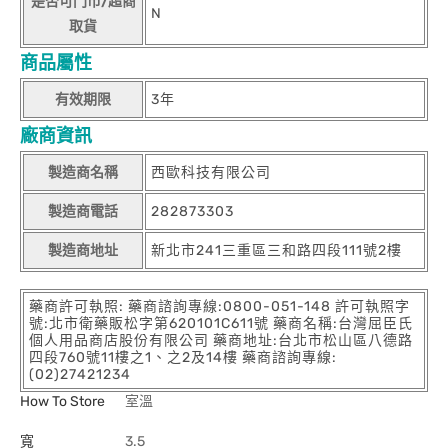
是否可門市/超商
N
取貨
商品屬性
有效期限
3年
廠商資訊
製造商名稱
西歐科技有限公司
製造商電話
282873303
製造商地址
新北市241三重區三和路四段111號2樓
藥商許可執照: 藥商諮詢專線:0800-051-148 許可執照字
號:北市衛藥販松字第620101C611號 藥商名稱:台灣屈臣氏
個人用品商店股份有限公司 藥商地址:台北市松山區八德路
四段760號11樓之1、之2及14樓 藥商諮詢專線:
(02)27421234
How To Store
室溫
寬
3.5